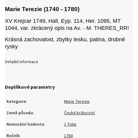
Marie Terezie (1740 - 1780)
XV Krejcar 1749, Hall,
Eyp. 114, Her. 1095, MT
1044, var. zkrácený opis na Av. - M. THERES_RR!
Krásná zachovalost, zbytky lesku, patina, drobné
rysky
Detailní informace
Doplňkové parametry
Kategorie
:
Marie Terezie
Země původu
:
České království
Nominální hodnota
:
1 Tolar
Ročník
:
1764