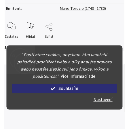
Emitent
:
Marie Terezie (1740 - 1780)
Zeptat se
Hlídat
Sdílet
30 000 Kč
"
Používáme cookies, abychom Vám umožnili
pohodlné prohlížení webu a díky analýze provozu
webu neustále zlepšovali jeho funkce, výkon a
použitelnost.
"
Více informací
zde
.
Špičkové služby za nejlepší ceny
Souhlasím
Náš kolektiv specialistů a znalců se Vám bude plně věnovat.
Posoudíme kvalitu a pravost Vašeho materiálu, prodáme v naší
Nastavení
aukci nebo Vám poradíme kam investovat.