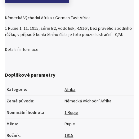
Německá Východní Afrika / German East Africa
1 Rupie 1. 11. 1915, série B2, vodotisk, R.916r, bez pravého spodního
růžku, v případě konkrétního čísla je foto pouze ilustrační 0/AU
Detailní informace
Doplňkové parametry
Kategorie
:
Afrika
Země původu
:
Německá Východní Afrika
Nominální hodnota
:
1 Rupie
Měna
:
Rupie
Ročník
:
1915