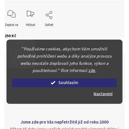
Zeptat se
Hlídat
Sdílet
250 Kč
"
Používáme cookies, abychom Vám umožnili
pohodlné prohlížení webu a díky analýze provozu
webu neustále zlepšovali jeho funkce, výkon a
použitelnost.
"
Více informací
zde
.
Špičkové služby za nejlepší ceny
Náš kolektiv specialistů a znalců se Vám bude plně věnovat.
Souhlasím
Posoudíme kvalitu a pravost Vašeho materiálu, prodáme v naší
aukci nebo Vám poradíme kam investovat.
Nastavení
Jsme zde pro Vás nepřetržitě již od roku 2000