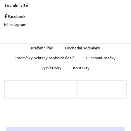
Sociální sítě
Facebook
Instagram
Dražební řád
Obchodní podmínky
Podmínky ochrany osobních údajů
Puncovní Značky
Vysvětlivky
Kontakty
Copyright 2026
AUREA Numismatika
. Všechna práva vyhrazena.