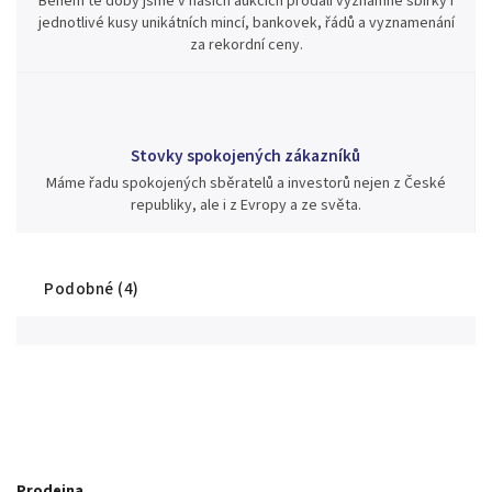
Během té doby jsme v našich aukcích prodali významné sbírky i
jednotlivé kusy unikátních mincí, bankovek, řádů a vyznamenání
za rekordní ceny.
Stovky spokojených zákazníků
Máme řadu spokojených sběratelů a investorů nejen z České
republiky, ale i z Evropy a ze světa.
Podobné (4)
Prodejna