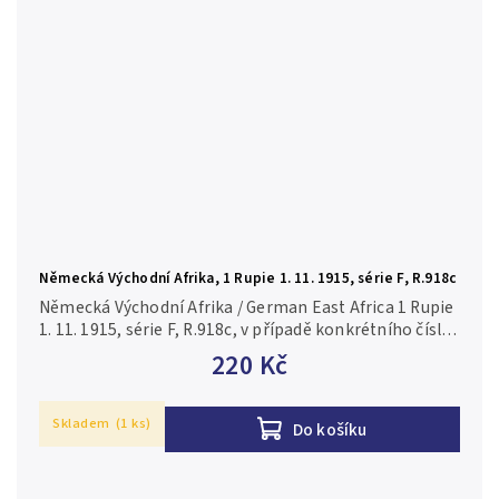
Německá Východní Afrika, 1 Rupie 1. 11. 1915, série F, R.918c
Německá Východní Afrika / German East Africa 1 Rupie
1. 11. 1915, série F, R.918c, v případě konkrétního čísla
je foto pouze ilustrační 3/VG
220 Kč
Skladem
(1 ks)
Do košíku