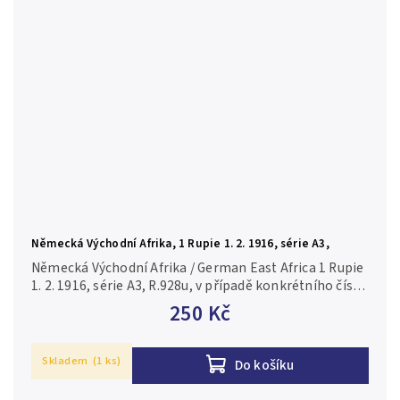
Německá Východní Afrika, 1 Rupie 1. 2. 1916, série A3,
R.928u
Německá Východní Afrika / German East Africa 1 Rupie
1. 2. 1916, série A3, R.928u, v případě konkrétního čísla
je foto pouze ilustrační 2-/F
250 Kč
Skladem
(1 ks)
Do košíku