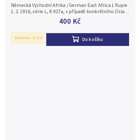
Německá Východní Afrika / German East Africa 1 Rupie
1. 2. 1916, série L, R.927a, v případě konkrétního čísla
je foto pouze ilustrační 2-/F
400 Kč
Skladem
(1 ks)
Do košíku