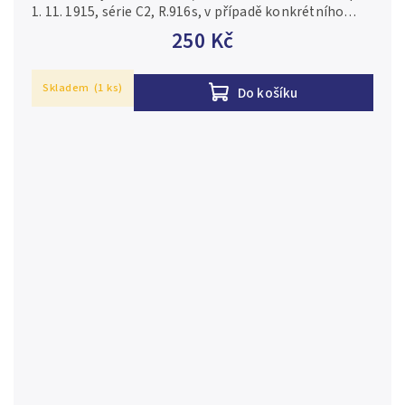
1. 11. 1915, série C2, R.916s, v případě konkrétního
čísla je foto pouze ilustrační 2-/F
250 Kč
Skladem
(1 ks)
Do košíku