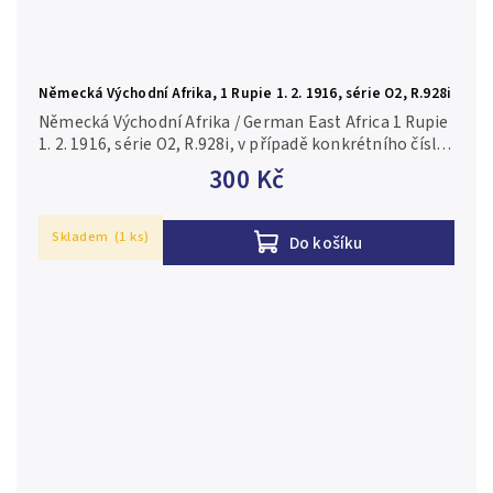
Německá Východní Afrika, 1 Rupie 1. 2. 1916, série O2, R.928i
Německá Východní Afrika / German East Africa 1 Rupie
1. 2. 1916, série O2, R.928i, v případě konkrétního čísla
je foto pouze ilustrační 1/XF
300 Kč
Skladem
(1 ks)
Do košíku