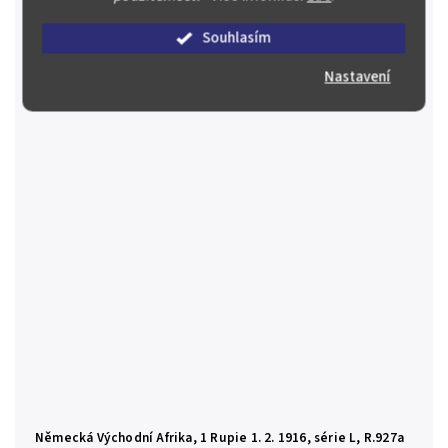
je foto pouze ilustrační 2-3/F-VG
250 Kč
Souhlasím
Skladem
(2 ks)
Nastavení
Do košíku
Německá Východní Afrika, 1 Rupie 1. 2. 1916, série L, R.927a