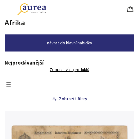
Afrika
návrat do hlavní nabídky
Nejprodávanější
Zobrazit více produktů
Nejlevnější
Nejdražší
Nejprodávanější
Abecedně
Chronologicky