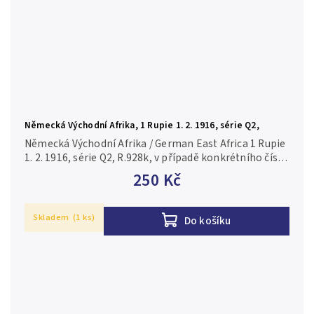
Německá Východní Afrika, 1 Rupie 1. 2. 1916, série Q2,
R.928k
Německá Východní Afrika / German East Africa 1 Rupie
1. 2. 1916, série Q2, R.928k, v případě konkrétního čísla
je foto pouze ilustrační 2+/VF+
250 Kč
Skladem
(1 ks)
Do košíku