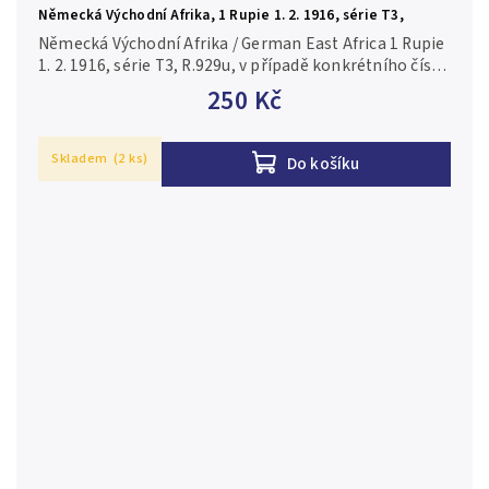
Německá Východní Afrika, 1 Rupie 1. 2. 1916, série T3,
R.929u
Německá Východní Afrika / German East Africa 1 Rupie
1. 2. 1916, série T3, R.929u, v případě konkrétního čísla
je foto pouze ilustrační 2/VF
250 Kč
Skladem
(2 ks)
Do košíku