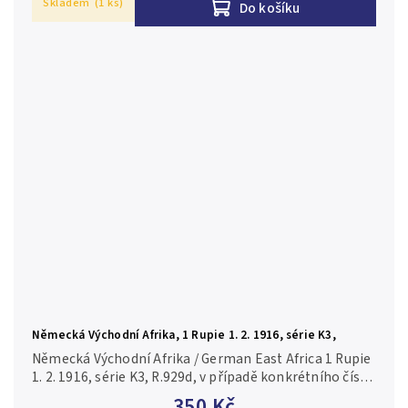
Skladem
(1 ks)
Do košíku
Německá Východní Afrika, 1 Rupie 1. 2. 1916, série K3,
R.929d
Německá Východní Afrika / German East Africa 1 Rupie
1. 2. 1916, série K3, R.929d, v případě konkrétního čísla
je foto pouze ilustrační 0-/AU-
350 Kč