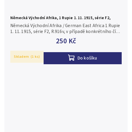
Německá Východní Afrika, 1 Rupie 1. 11. 1915, série F2,
R.916v
Německá Východní Afrika / German East Africa 1 Rupie
1. 11. 1915, série F2, R.916v, v případě konkrétního čísla
je foto pouze ilustrační 2-/F
250 Kč
Skladem
(1 ks)
Do košíku