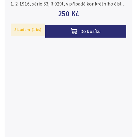
1. 2. 1916, série S3, R.929t, v případě konkrétního čísla
je foto pouze ilustrační 0-/AU-
250 Kč
Skladem
(1 ks)
Do košíku