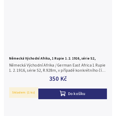
Německá Východní Afrika, 1 Rupie 1. 2. 1916, série S2,
R.928m
Německá Východní Afrika / German East Africa 1 Rupie
1. 2. 1916, série S2, R.928m, v případě konkrétního čísla
je foto pouze ilustrační 0-/AU-
350 Kč
Skladem
(1 ks)
Do košíku