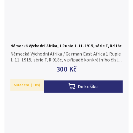
Německá Východní Afrika, 1 Rupie 1. 11. 1915, série F, R.918c
Německá Východní Afrika / German East Africa 1 Rupie
1. 11. 1915, série F, R.918c, v případě konkrétního čísla
je foto pouze ilustrační 2/VF
300 Kč
Skladem
(1 ks)
Do košíku