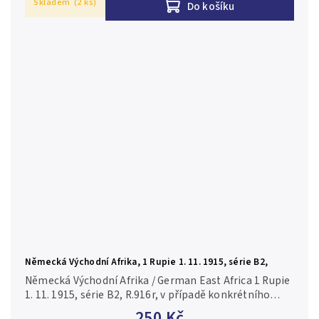
Skladem
(2 ks)
Do košíku
Německá Východní Afrika, 1 Rupie 1. 11. 1915, série B2,
R.916r
Německá Východní Afrika / German East Africa 1 Rupie
1. 11. 1915, série B2, R.916r, v případě konkrétního
čísla je foto pouze ilustrační 2-/F
250 Kč