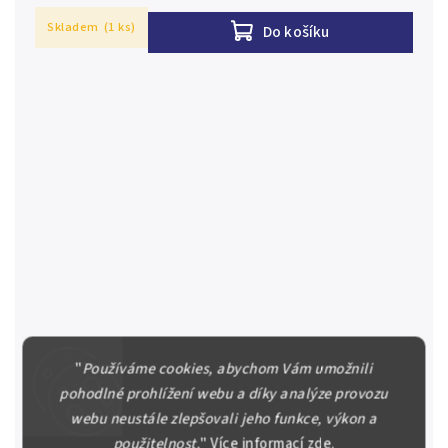
Skladem
(1 ks)
Do košíku
"
Používáme cookies, abychom Vám umožnili
Německá Východní Afrika, 1 Rupie 1. 11. 1915, série G,
pohodlné prohlížení webu a díky analýze provozu
R.918e
Německá Východní Afrika / German East Africa 1 Rupie
webu neustále zlepšovali jeho funkce, výkon a
1. 11. 1915, série G, R.918e, v případě konkrétního čísla
použitelnost.
"
Více informací
zde
.