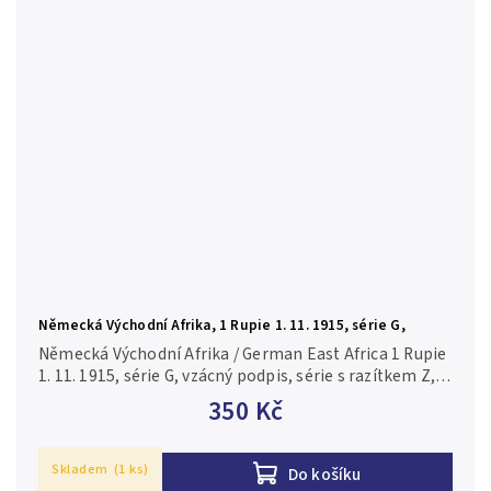
Německá Východní Afrika, 1 Rupie 1. 11. 1915, série G,
vzácný podpis, R.918d
Německá Východní Afrika / German East Africa 1 Rupie
1. 11. 1915, série G, vzácný podpis, série s razítkem Z,
R.918d 2-3/F-VG
350 Kč
Skladem
(1 ks)
Do košíku