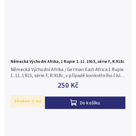
Německá Východní Afrika, 1 Rupie 1. 11. 1915, série F, R.918c
Německá Východní Afrika / German East Africa 1 Rupie
1. 11. 1915, série F, R.918c, v případě konkrétního čísla
je foto pouze ilustrační 2-/F
250 Kč
Skladem
(1 ks)
Do košíku