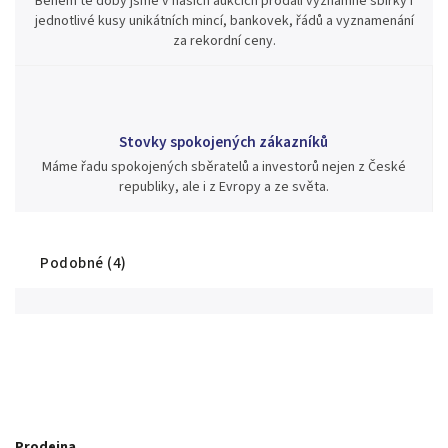
Během té doby jsme v našich aukcích prodali významné sbírky i
jednotlivé kusy unikátních mincí, bankovek, řádů a vyznamenání
za rekordní ceny.
Stovky spokojených zákazníků
Máme řadu spokojených sběratelů a investorů nejen z České
republiky, ale i z Evropy a ze světa.
Podobné (4)
Prodejna