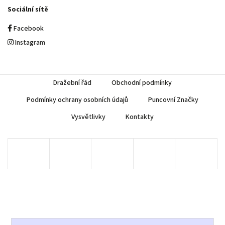
Sociální sítě
Facebook
Instagram
Dražební řád
Obchodní podmínky
Podmínky ochrany osobních údajů
Puncovní Značky
Vysvětlivky
Kontakty
Copyright 2026
AUREA Numismatika
. Všechna práva vyhrazena.