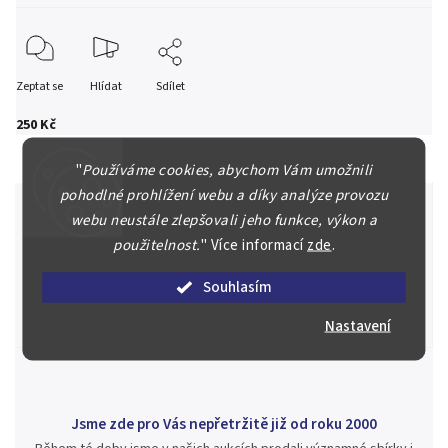
Zeptat se
Hlídat
Sdílet
250 Kč
"
Používáme cookies, abychom Vám umožnili
pohodlné prohlížení webu a díky analýze provozu
webu neustále zlepšovali jeho funkce, výkon a
použitelnost.
"
Více informací
zde
.
Špičkové služby za nejlepší ceny
Náš kolektiv specialistů a znalců se Vám bude plně věnovat.
Souhlasím
Posoudíme kvalitu a pravost Vašeho materiálu, prodáme v naší
aukci nebo Vám poradíme kam investovat.
Nastavení
Jsme zde pro Vás nepřetržitě již od roku 2000