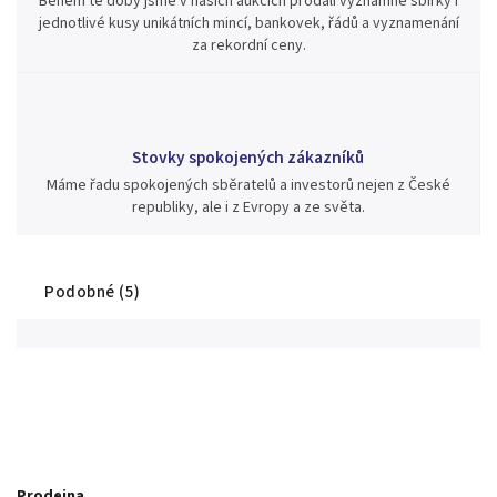
Během té doby jsme v našich aukcích prodali významné sbírky i
jednotlivé kusy unikátních mincí, bankovek, řádů a vyznamenání
za rekordní ceny.
Stovky spokojených zákazníků
Máme řadu spokojených sběratelů a investorů nejen z České
republiky, ale i z Evropy a ze světa.
Podobné (5)
Prodejna