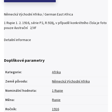
Německá Východní Afrika / German East Africa
1 Rupie 1. 2. 1916, série P2, R.928j, v případě konkrétního čísla je foto
pouze ilustrační 2/VF
Detailní informace
Doplňkové parametry
Kategorie
:
Afrika
Země původu
:
Německá Východní Afrika
Nominální hodnota
:
1 Rupie
Měna
:
Rupie
Ročník
:
1916