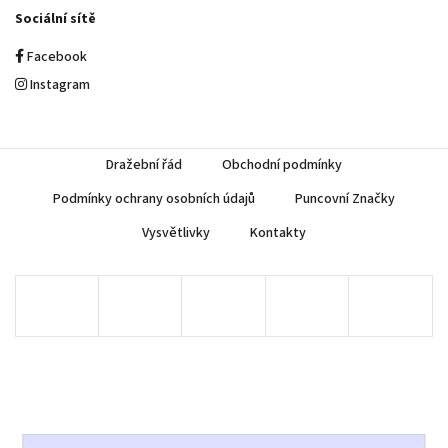
Sociální sítě
Facebook
Instagram
Dražební řád
Obchodní podmínky
Podmínky ochrany osobních údajů
Puncovní Značky
Vysvětlivky
Kontakty
Copyright 2026
AUREA Numismatika
. Všechna práva vyhrazena.