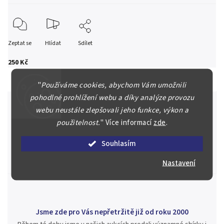
Zeptat se
Hlídat
Sdílet
250 Kč
"
Používáme cookies, abychom Vám umožnili
pohodlné prohlížení webu a díky analýze provozu
webu neustále zlepšovali jeho funkce, výkon a
použitelnost.
"
Více informací
zde
.
Špičkové služby za nejlepší ceny
Náš kolektiv specialistů a znalců se Vám bude plně věnovat.
Souhlasím
Posoudíme kvalitu a pravost Vašeho materiálu, prodáme v naší
aukci nebo Vám poradíme kam investovat.
Nastavení
Jsme zde pro Vás nepřetržitě již od roku 2000