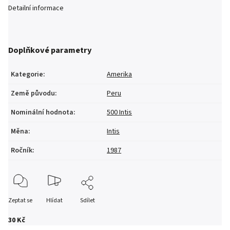
Detailní informace
Doplňkové parametry
Kategorie
:
Amerika
Země původu
:
Peru
Nominální hodnota
:
500 Intis
Měna
:
Intis
Ročník
:
1987
Zeptat se
Hlídat
Sdílet
30 Kč