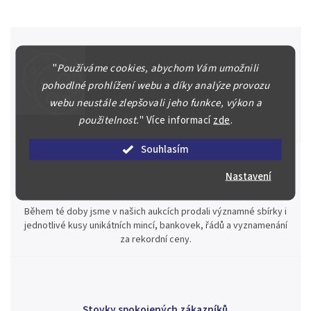
"
Používáme cookies, abychom Vám umožnili
Špičkové služby za nejlepší ceny
pohodlné prohlížení webu a díky analýze provozu
Náš kolektiv specialistů a znalců se Vám bude plně věnovat.
webu neustále zlepšovali jeho funkce, výkon a
Posoudíme kvalitu a pravost Vašeho materiálu, prodáme v naší
použitelnost.
"
Více informací
zde
.
aukci nebo Vám poradíme kam investovat.
Souhlasím
Nastavení
Jsme zde pro Vás nepřetržitě již od roku 2000
Během té doby jsme v našich aukcích prodali významné sbírky i
jednotlivé kusy unikátních mincí, bankovek, řádů a vyznamenání
za rekordní ceny.
Stovky spokojených zákazníků