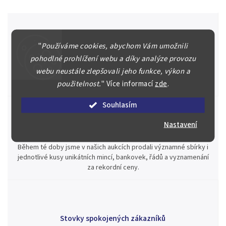
"
Používáme cookies, abychom Vám umožnili
Špičkové služby za nejlepší ceny
pohodlné prohlížení webu a díky analýze provozu
Náš kolektiv specialistů a znalců se Vám bude plně věnovat.
webu neustále zlepšovali jeho funkce, výkon a
Posoudíme kvalitu a pravost Vašeho materiálu, prodáme v naší
použitelnost.
"
Více informací
zde
.
aukci nebo Vám poradíme kam investovat.
Souhlasím
Nastavení
Jsme zde pro Vás nepřetržitě již od roku 2000
Během té doby jsme v našich aukcích prodali významné sbírky i
jednotlivé kusy unikátních mincí, bankovek, řádů a vyznamenání
za rekordní ceny.
Stovky spokojených zákazníků