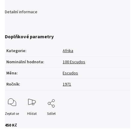
Detailní informace
Doplňkové parametry
Kategorie
:
Afrika
Nominální hodnota
:
100 Escudos
Měna
:
Escudos
Ročník
:
1971
Zeptat se
Hlídat
Sdílet
450 Kč