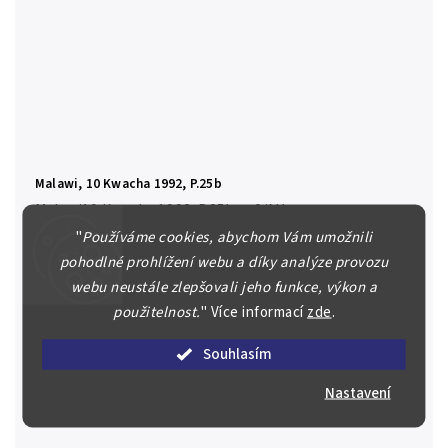
Malawi, 10 Kwacha 1992, P.25b
Malawi10 Kwacha 1992, P.25b 0/AU
"
Používáme cookies, abychom Vám umožnili
200 Kč
pohodlné prohlížení webu a díky analýze provozu
webu neustále zlepšovali jeho funkce, výkon a
Prodáno
Detail
použitelnost.
"
Více informací
zde
.
Souhlasím
Nastavení