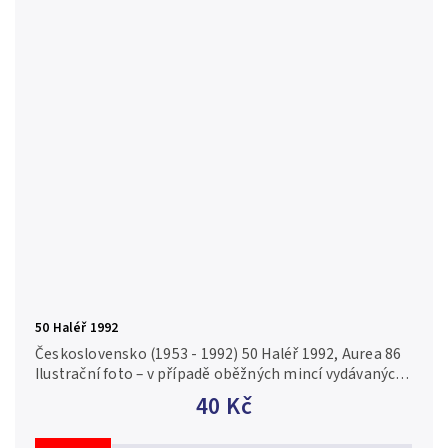
50 Haléř 1992
Československo (1953 - 1992) 50 Haléř 1992, Aurea 86
Ilustrační foto – v případě oběžných mincí vydávaných
ve vysokých nákladech nebo v případě investičních
40 Kč
mincí a...