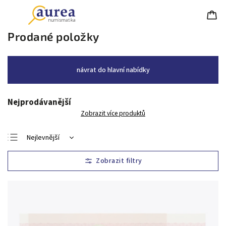
Prodané položky
návrat do hlavní nabídky
Nejprodávanější
Zobrazit více produktů
Nejlevnější
Nejdražší
Nejprodávanější
Abecedně
Chronologicky