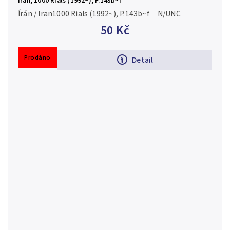
Írán, 1000 Rials (1992~), P.143b~f
Írán / Iran1000 Rials (1992~), P.143b~f N/UNC
50 Kč
Prodáno
Detail