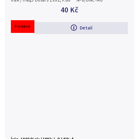
Irák / Iraq5 Dinars 1992, P.80 N-0/UNC-AU
40 Kč
Prodáno
Detail