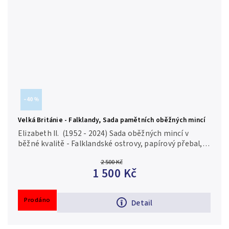
–40 %
Velká Británie - Falklandy, Sada pamětních oběžných mincí
1992
Elizabeth II. (1952 - 2024) Sada oběžných mincí v
běžné kvalitě - Falklandské ostrovy, papírový přebal,
blistr, celkem 8 ks
2 500 Kč
1 500 Kč
Prodáno
Detail