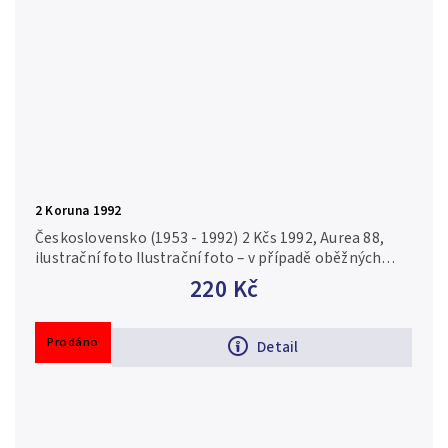
2 Koruna 1992
Československo (1953 - 1992) 2 Kčs 1992, Aurea 88,
ilustrační foto Ilustrační foto – v případě oběžných
mincí vydávaných ve vysokých nákladech nebo
220 Kč
v případě...
Prodáno
Detail