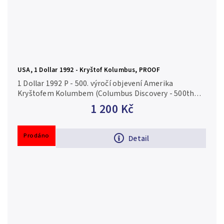
USA, 1 Dollar 1992 - Kryštof Kolumbus, PROOF
1 Dollar 1992 P - 500. výročí objevení Amerika
Kryštofem Kolumbem (Columbus Discovery - 500th
Annyversary), KM. 238 Ag 0,900, 38,1 mm (26,73 g),
1 200 Kč
PROOF
Prodáno
Detail