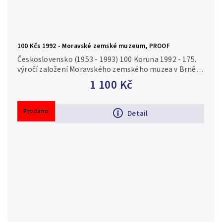
100 Kčs 1992 - Moravské zemské muzeum, PROOF
Československo (1953 - 1993) 100 Koruna 1992 - 175.
výročí založení Moravského zemského muzea v Brně,
autor Karel Zeman, Aurea 194, PROOF, ilustrační foto
1 100 Kč
Ag 0,700, 31 mm (13...
Prodáno
Detail