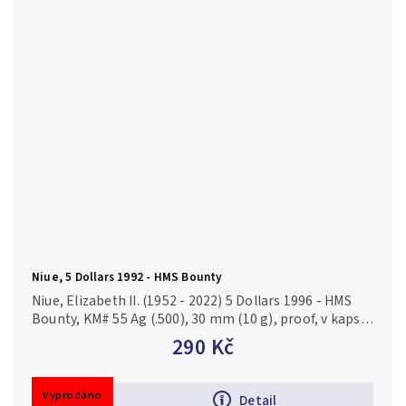
Niue, 5 Dollars 1992 - HMS Bounty
Niue, Elizabeth II. (1952 - 2022) 5 Dollars 1996 - HMS
Bounty, KM# 55 Ag (.500), 30 mm (10 g), proof, v kapsli.
Emise: 150 000 ks. Pamětní stříbrná mince - obchodní
290 Kč
loď HMS...
Vyprodáno
Detail