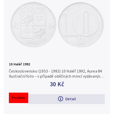
10 Haléř 1992
Československo (1953 - 1992) 10 Haléř 1992, Aurea 84
Ilustrační foto – v případě oběžných mincí vydávaných
ve vysokých nákladech nebo v případě investičních
30 Kč
mincí a...
Prodáno
Detail