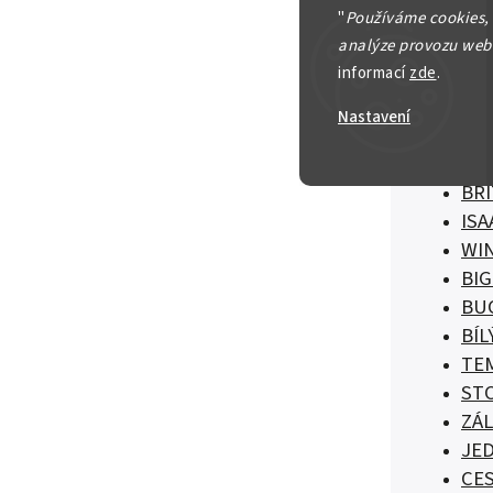
Sada ob
"
Používáme cookies,
analýze provozu webu
SO
informací
zde
.
LÉT
BR
Nastavení
BR
DI
BRI
IS
WI
BIG
BU
BÍL
TE
ST
ZÁL
JE
CE