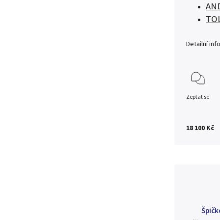
AN
TO
Detailní in
Zeptat se
18 100 Kč
Špičk