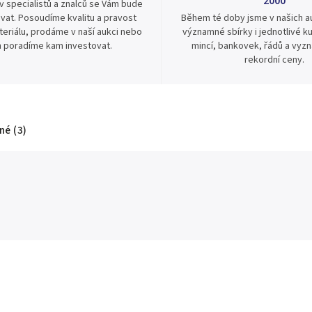
2000
v specialistů a znalců se Vám bude
vat. Posoudíme kvalitu a pravost
Během té doby jsme v našich au
eriálu, prodáme v naší aukci nebo
významné sbírky i jednotlivé ku
 poradíme kam investovat.
mincí, bankovek, řádů a vyz
rekordní ceny.
é (3)