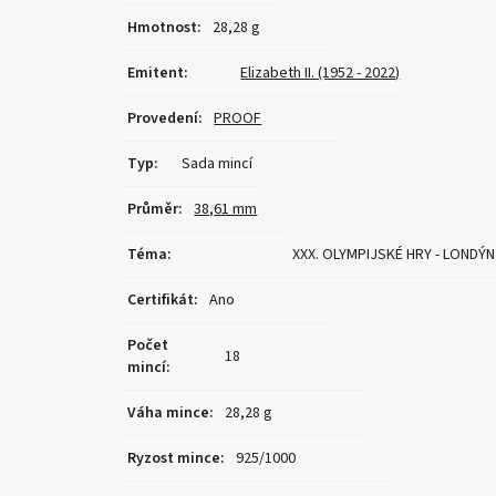
Hmotnost
:
28,28 g
Emitent
:
Elizabeth II. (1952 - 2022)
Provedení
:
PROOF
Typ
:
Sada mincí
Průměr
:
38,61 mm
Téma
:
XXX. OLYMPIJSKÉ HRY - LONDÝN
Certifikát
:
Ano
Počet
18
mincí
:
Váha mince
:
28,28 g
Ryzost mince
:
925/1000