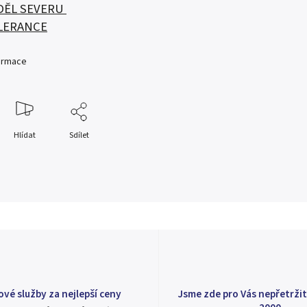
DĚL SEVERU
LERANCE
formace
Hlídat
Sdílet
ové služby za nejlepší ceny
Jsme zde pro Vás nepřetržit