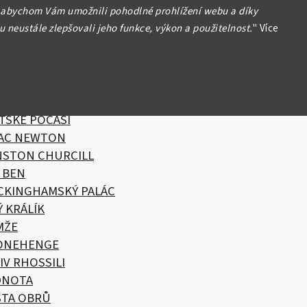
sahuje:
 abychom Vám umožnili pohodlné prohlížení webu a díky
 neustále zlepšovali jeho funkce, výkon a použitelnost.
"
Více
VA
AJÍCÍ SKOT
ITSKÝ DUB
ITSKÁ HUDBA
VADLO GLOBE
TSKÉ POČASÍ
AAC NEWTON
NSTON CHURCILL
 BEN
CKINGHAMSKÝ PALÁC
Ý KRÁLÍK
MŽE
ONEHENGE
IV RHOSSILI
DNOTA
STA OBRŮ