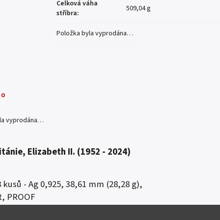
Celková váha
509,04 g
stříbra
:
Položka byla vyprodána…
no
yla vyprodána…
itánie, Elizabeth II. (1952 - 2024)
8 kusů - Ag 0,925, 38,61 mm (28,28 g),
át, PROOF