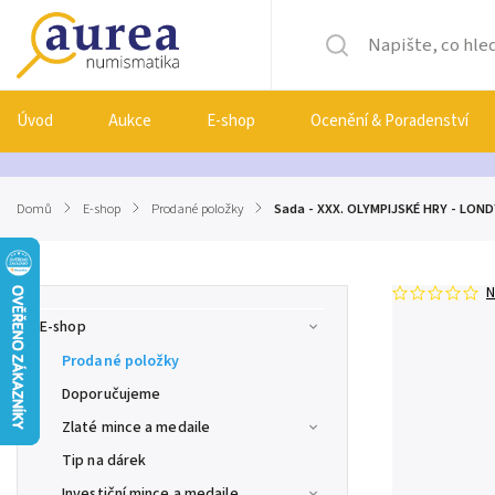
Úvod
Aukce
E-shop
Ocenění & Poradenství
Domů
/
E-shop
/
Prodané položky
/
Sada - XXX. OLYMPIJSKÉ HRY - LONDÝN
N
E-shop
Prodané položky
Doporučujeme
Zlaté mince a medaile
Tip na dárek
Investiční mince a medaile