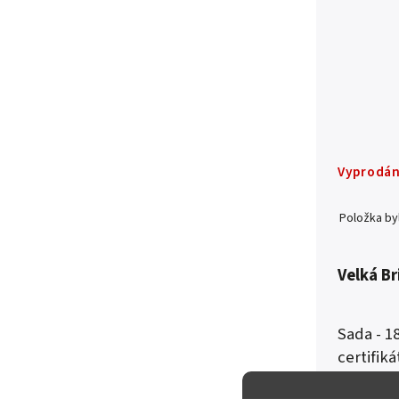
Vyprodá
Položka b
Velká Br
Sada - 1
certifik