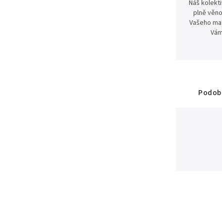
Náš kolekti
plně věno
Vašeho mat
Vám
Podobn