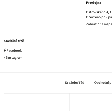
Prodejna
Ostrovského 4, 1
Otevřeno po - pá 
Zobrazit na map
Sociální sítě
Facebook
Instagram
Dražební řád
Obchodní p