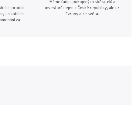
Máme řadu spokojených sběratelů a
kcích prodali
investorů nejen z České republiky, ale i z
sy unikátních
Evropy a ze světa.
namenání za