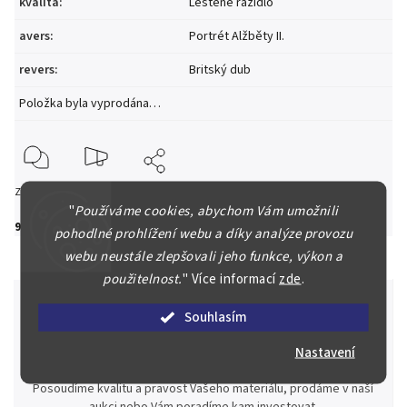
kvalita
:
Leštěné razidlo
avers
:
Portrét Alžběty II.
revers
:
Britský dub
Položka byla vyprodána…
Zeptat se
Hlídat
Sdílet
"
Používáme cookies, abychom Vám umožnili
985 Kč
pohodlné prohlížení webu a díky analýze provozu
webu neustále zlepšovali jeho funkce, výkon a
použitelnost.
"
Více informací
zde
.
Souhlasím
Špičkové služby za nejlepší ceny
Nastavení
Náš kolektiv specialistů a znalců se Vám bude plně věnovat.
Posoudíme kvalitu a pravost Vašeho materiálu, prodáme v naší
aukci nebo Vám poradíme kam investovat.