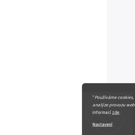
Vyprodá
"
Používáme cookies,
analýze provozu webu
Položka b
informací
zde
.
Nastavení
Stříbrná i
g - 999/10