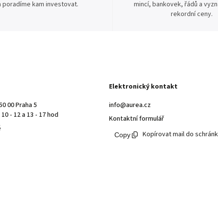
 poradíme kam investovat.
mincí, bankovek, řádů a vyz
rekordní ceny.
Elektronický kontakt
50 00 Praha 5
info@aurea.cz
10 - 12 a 13 - 17 hod
Kontaktní formulář
ě
Kopírovat mail do schrán