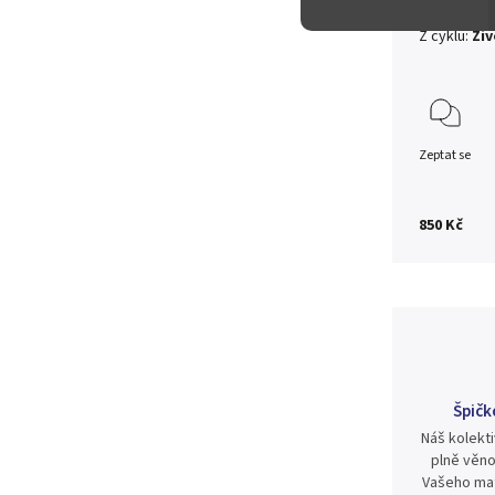
Z cyklu:
Živ
Zeptat se
850 Kč
Špičk
Náš kolekti
plně věno
Vašeho mat