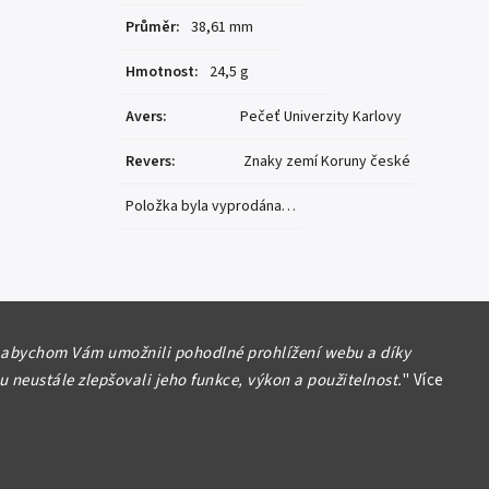
Průměr
:
38,61 mm
Hmotnost
:
24,5 g
Avers
:
Pečeť Univerzity Karlovy
Revers
:
Znaky zemí Koruny české
Položka byla vyprodána…
no
 abychom Vám umožnili pohodlné prohlížení webu a díky
 neustále zlepšovali jeho funkce, výkon a použitelnost.
"
Více
yla vyprodána…
nvestiční medaile - Katedrála sv. Víta a Vojtěcha - Ag 24,5
00