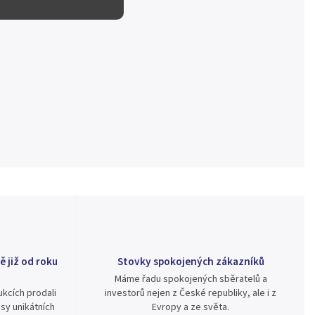
ě již od roku
Stovky spokojených zákazníků
Máme řadu spokojených sběratelů a
kcích prodali
investorů nejen z České republiky, ale i z
sy unikátních
Evropy a ze světa.