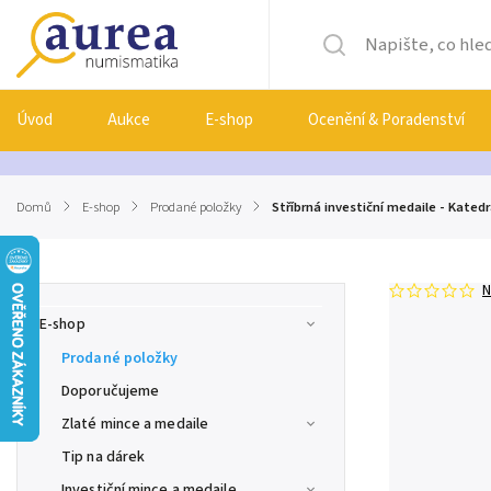
Úvod
Aukce
E-shop
Ocenění & Poradenství
Domů
/
E-shop
/
Prodané položky
/
Stříbrná investiční medaile - Katedrá
N
E-shop
Prodané položky
Doporučujeme
Zlaté mince a medaile
Tip na dárek
Investiční mince a medaile