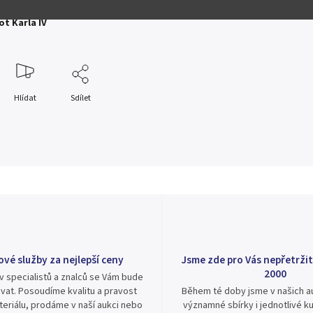
ot Karla IV
Hlídat
Sdílet
ové služby za nejlepší ceny
Jsme zde pro Vás nepřetržit
2000
v specialistů a znalců se Vám bude
vat. Posoudíme kvalitu a pravost
Během té doby jsme v našich au
eriálu, prodáme v naší aukci nebo
významné sbírky i jednotlivé ku