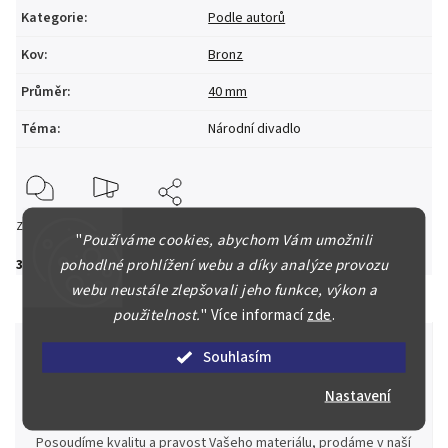
Kategorie
:
Podle autorů
Kov
:
Bronz
Průměr
:
40 mm
Téma
:
Národní divadlo
Zeptat se
Hlídat
Sdílet
"
Používáme cookies, abychom Vám umožnili
pohodlné prohlížení webu a díky analýze provozu
3 000 Kč
webu neustále zlepšovali jeho funkce, výkon a
použitelnost.
"
Více informací
zde
.
Souhlasím
Nastavení
Špičkové služby za nejlepší ceny
Náš kolektiv specialistů a znalců se Vám bude plně věnovat.
Posoudíme kvalitu a pravost Vašeho materiálu, prodáme v naší