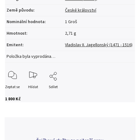
Země původu
:
České království
Nominální hodnota
:
1 Groš
Hmotnost
:
2,71 g
Emitent
:
Vladislav II. Jagellonský (1471 - 1516)
Položka byla vyprodána…
Zeptat se
Hlídat
Sdílet
1 800 Kč