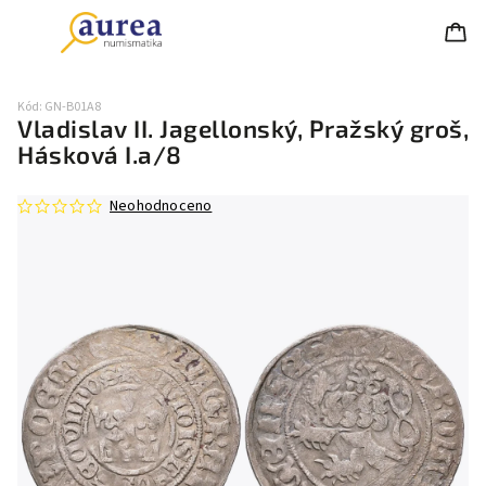
Kód:
GN-B01A8
Vladislav II. Jagellonský, Pražský groš,
Hásková I.a/8
Neohodnoceno