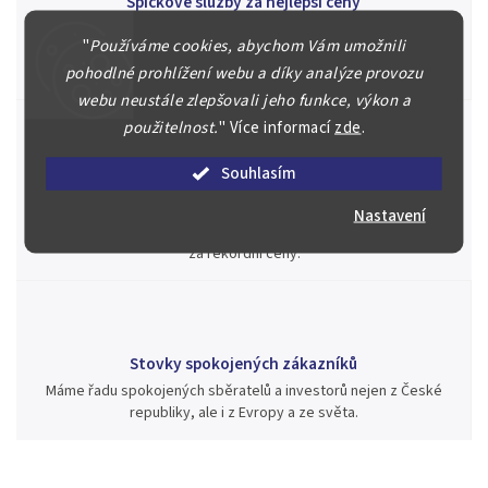
Špičkové služby za nejlepší ceny
Náš kolektiv specialistů a znalců se Vám bude plně věnovat.
"
Používáme cookies, abychom Vám umožnili
Posoudíme kvalitu a pravost Vašeho materiálu, prodáme v naší
pohodlné prohlížení webu a díky analýze provozu
aukci nebo Vám poradíme kam investovat.
webu neustále zlepšovali jeho funkce, výkon a
použitelnost.
"
Více informací
zde
.
Souhlasím
Jsme zde pro Vás nepřetržitě již od roku 2000
Během té doby jsme v našich aukcích prodali významné sbírky i
Nastavení
jednotlivé kusy unikátních mincí, bankovek, řádů a vyznamenání
za rekordní ceny.
Stovky spokojených zákazníků
Máme řadu spokojených sběratelů a investorů nejen z České
republiky, ale i z Evropy a ze světa.