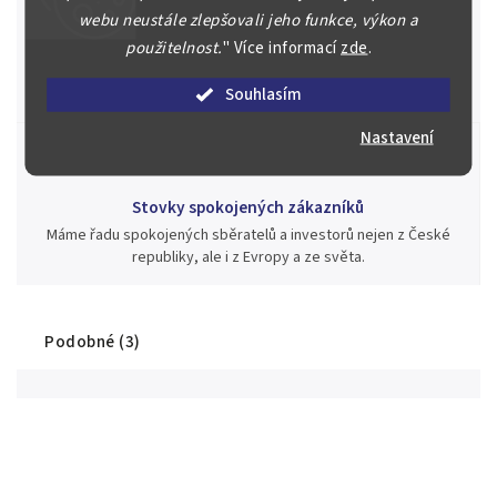
webu neustále zlepšovali jeho funkce, výkon a
Jsme zde pro Vás nepřetržitě již od roku 2000
použitelnost.
"
Více informací
zde
.
Během té doby jsme v našich aukcích prodali významné sbírky i
jednotlivé kusy unikátních mincí, bankovek, řádů a vyznamenání
Souhlasím
za rekordní ceny.
Nastavení
Stovky spokojených zákazníků
Máme řadu spokojených sběratelů a investorů nejen z České
republiky, ale i z Evropy a ze světa.
Podobné (3)