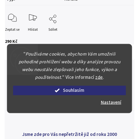
Zeptat se
Hlídat
Sdílet
290 Kč
"
Používáme cookies, abychom Vám umožnili
pohodlné prohlížení webu a díky analýze provozu
webu neustále zlepšovali jeho funkce, výkon a
použitelnost.
"
Více informací
zde
.
Špičkové služby za nejlepší ceny
Souhlasím
Náš kolektiv specialistů a znalců se Vám bude plně věnovat.
Posoudíme kvalitu a pravost Vašeho materiálu, prodáme v naší
Nastavení
aukci nebo Vám poradíme kam investovat.
Jsme zde pro Vás nepřetržitě již od roku 2000