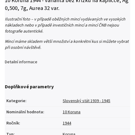
10 Koruna 1944 - varianta bez křížku na kapličce, Ag
0,500, 7g, Aurea 32 var.
Ilustrační foto – v případě oběžných mincí vydávaných ve vysokých
nákladech nebo v případě investičních mincí a mincí ČNB nejsou
fotografie autentické.
Mincí máme skladem větší množství a konkrétní kus si můžete vybrat
při osobní návštěvě.
Detailní informace
Doplňkové parametry
Kategorie
:
Slovenský stát 1939 - 1945
Nominální hodnota
:
10 Koruna
Ročník
:
1944
Typ
:
Koruna