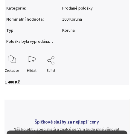
Kategorie
:
Prodané položky
Nominální hodnota
:
100 Koruna
Typ
:
Koruna
Položka byla vyprodána…
Zeptat se
Hlídat
Sdílet
1 400 Kč
Špičkové služby za nejlepší ceny
Náš kolektiv specialistů a znalců se Vám bude plně věnovat.