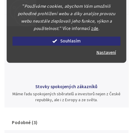
Posoudíme kvalitu a pravost Vašeho materiálu, prodáme v naší
"
Používáme cookies, abychom Vám umožnili
aukci nebo Vám poradíme kam investovat.
pohodlné prohlížení webu a díky analýze provozu
webu neustále zlepšovali jeho funkce, výkon a
použitelnost.
"
Více informací
zde
.
Jsme zde pro Vás nepřetržitě již od roku 2000
Souhlasím
Během té doby jsme v našich aukcích prodali významné sbírky i
jednotlivé kusy unikátních mincí, bankovek, řádů a vyznamenání
Nastavení
za rekordní ceny.
Stovky spokojených zákazníků
Máme řadu spokojených sběratelů a investorů nejen z České
republiky, ale i z Evropy a ze světa.
Podobné (3)