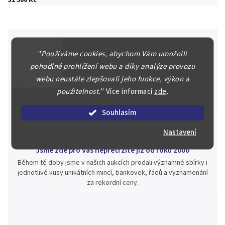
"
Používáme cookies, abychom Vám umožnili
pohodlné prohlížení webu a díky analýze provozu
Špičkové služby za nejlepší ceny
webu neustále zlepšovali jeho funkce, výkon a
Náš kolektiv specialistů a znalců se Vám bude plně věnovat.
Posoudíme kvalitu a pravost Vašeho materiálu, prodáme v naší
použitelnost.
"
Více informací
zde
.
aukci nebo Vám poradíme kam investovat.
Souhlasím
Nastavení
Jsme zde pro Vás nepřetržitě již od roku 2000
Během té doby jsme v našich aukcích prodali významné sbírky i
jednotlivé kusy unikátních mincí, bankovek, řádů a vyznamenání
za rekordní ceny.