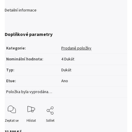
Detailní informace
Doplňkové parametry
Kategorie
:
Prodané položky
Nominální hodnota
:
4 Dukát
Typ
:
Dukát
Etue
:
Ano
Položka byla vyprodána…
Zeptat se
Hlídat
Sdílet
31 500 Kč