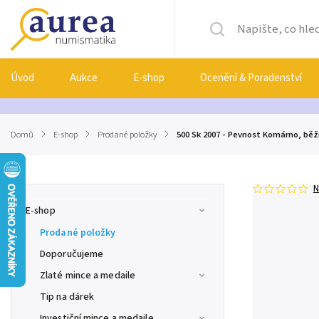
Úvod
Aukce
E-shop
Ocenění & Poradenství
Domů
/
E-shop
/
Prodané položky
/
500 Sk 2007 - Pevnost Komárno, běž
N
E-shop
Prodané položky
Doporučujeme
Zlaté mince a medaile
Tip na dárek
Investiční mince a medaile