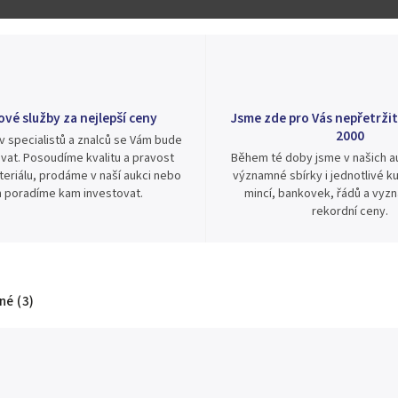
ové služby za nejlepší ceny
Jsme zde pro Vás nepřetržit
2000
v specialistů a znalců se Vám bude
vat. Posoudíme kvalitu a pravost
Během té doby jsme v našich au
eriálu, prodáme v naší aukci nebo
významné sbírky i jednotlivé ku
 poradíme kam investovat.
mincí, bankovek, řádů a vyz
rekordní ceny.
é (3)