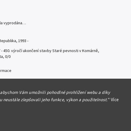
yla vyprodána…
epublika, 1993 -
 - 450. výročí ukončení stavby Staré pevnosti v Komárně,
ta, 0/0
formace
 abychom Vám umožnili pohodlné prohlížení webu a díky
 neustále zlepšovali jeho funkce, výkon a použitelnost.
"
Více
Hlídat
Sdílet