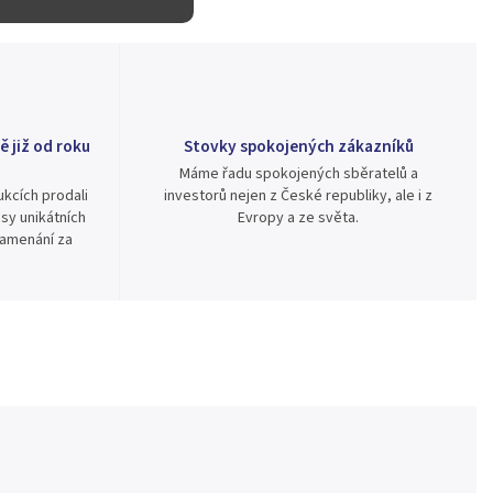
ě již od roku
Stovky spokojených zákazníků
Máme řadu spokojených sběratelů a
kcích prodali
investorů nejen z České republiky, ale i z
sy unikátních
Evropy a ze světa.
namenání za