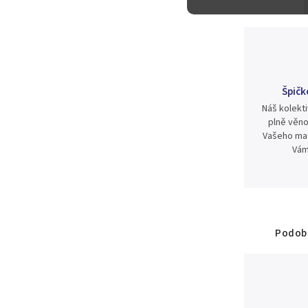
Špičk
Náš kolekti
plně věno
Vašeho mat
Vám
Podobn