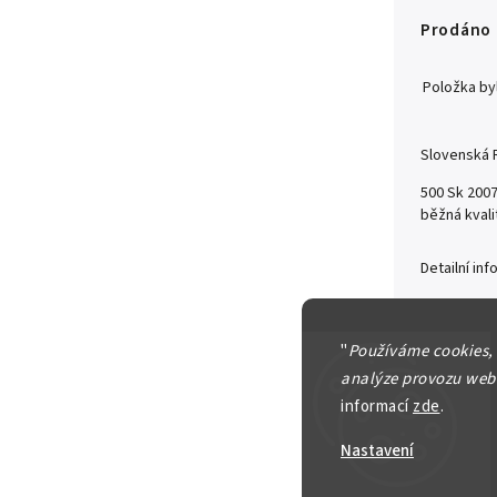
Prodáno
Položka b
Slovenská R
500 Sk 2007
běžná kvali
Detailní in
"
Používáme cookies,
analýze provozu webu
Zeptat se
informací
zde
.
Nastavení
5 800 Kč