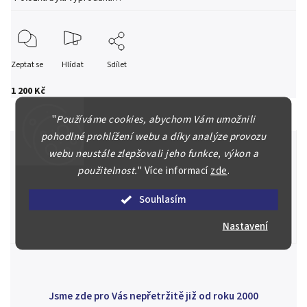
Zeptat se
Hlídat
Sdílet
1 200 Kč
"
Používáme cookies, abychom Vám umožnili
pohodlné prohlížení webu a díky analýze provozu
webu neustále zlepšovali jeho funkce, výkon a
použitelnost.
"
Více informací
zde
.
Špičkové služby za nejlepší ceny
Souhlasím
Náš kolektiv specialistů a znalců se Vám bude plně věnovat.
Posoudíme kvalitu a pravost Vašeho materiálu, prodáme v naší
Nastavení
aukci nebo Vám poradíme kam investovat.
Jsme zde pro Vás nepřetržitě již od roku 2000