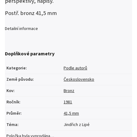
perspektivy, nápisy.
Postř. bronz 41,5 mm
Detailní informace
Doplňkové parametry
Kategorie
:
Podle autorů
Země původu
:
Československo
Kov
:
Bronz
Ročník
:
1981
Průměr
:
41,5 mm
Téma
:
Jindřich z Lipé
Položka byla vyprodána…