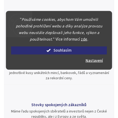
Špičkové služby za nejlepší ceny
"
Používáme cookies, abychom Vám umožnili
Náš kolektiv specialistů a znalců se Vám bude plně věnovat.
pohodlné prohlížení webu a díky analýze provozu
Posoudíme kvalitu a pravost Vašeho materiálu, prodáme v naší
webu neustále zlepšovali jeho funkce, výkon a
aukci nebo Vám poradíme kam investovat.
použitelnost.
"
Více informací
zde
.
Souhlasím
Nastavení
Jsme zde pro Vás nepřetržitě již od roku 2000
Během té doby jsme v našich aukcích prodali významné sbírky i
jednotlivé kusy unikátních mincí, bankovek, řádů a vyznamenání
za rekordní ceny.
Stovky spokojených zákazníků
Máme řadu spokojených sběratelů a investorů nejen z České
republiky, ale i z Evropy a ze světa.