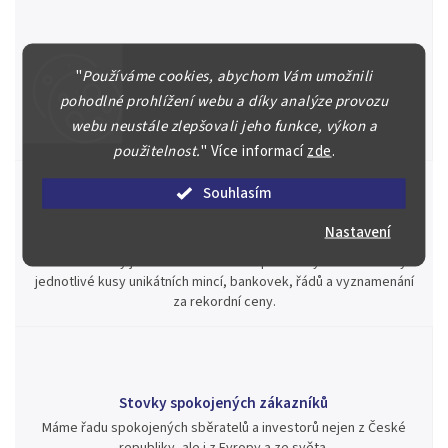
Špičkové služby za nejlepší ceny
"
Používáme cookies, abychom Vám umožnili
Náš kolektiv specialistů a znalců se Vám bude plně věnovat.
pohodlné prohlížení webu a díky analýze provozu
Posoudíme kvalitu a pravost Vašeho materiálu, prodáme v naší
webu neustále zlepšovali jeho funkce, výkon a
aukci nebo Vám poradíme kam investovat.
použitelnost.
"
Více informací
zde
.
Souhlasím
Nastavení
Jsme zde pro Vás nepřetržitě již od roku 2000
Během té doby jsme v našich aukcích prodali významné sbírky i
jednotlivé kusy unikátních mincí, bankovek, řádů a vyznamenání
za rekordní ceny.
Stovky spokojených zákazníků
Máme řadu spokojených sběratelů a investorů nejen z České
republiky, ale i z Evropy a ze světa.