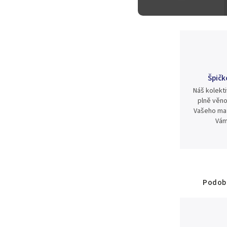
Špičk
Náš kolekti
plně věno
Vašeho mat
Vám
Podobn