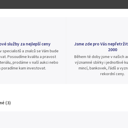
ové služby za nejlepší ceny
Jsme zde pro Vás nepřetržit
2000
v specialistů a znalců se Vám bude
vat. Posoudíme kvalitu a pravost
Během té doby jsme v našich au
eriálu, prodáme v naší aukci nebo
významné sbírky i jednotlivé ku
 poradíme kam investovat.
mincí, bankovek, řádů a vyz
rekordní ceny.
é (3)