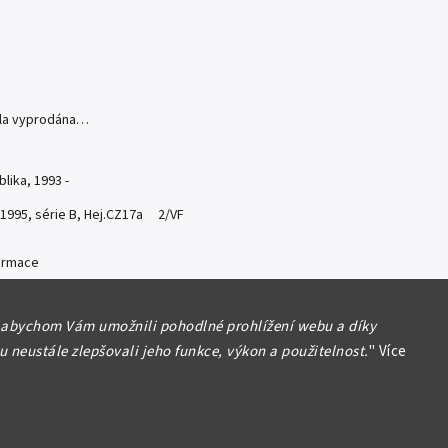
yla vyprodána…
lika, 1993 -
 1995, série B, Hej.CZ17a 2/VF
formace
 abychom Vám umožnili pohodlné prohlížení webu a díky
 neustále zlepšovali jeho funkce, výkon a použitelnost.
"
Více
Hlídat
Sdílet