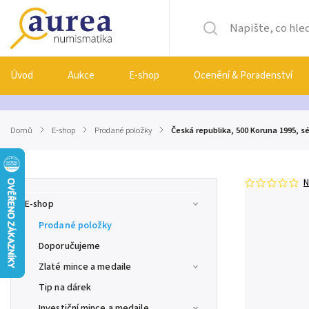
Úvod
Aukce
E-shop
Ocenění & Poradenství
Domů
/
E-shop
/
Prodané položky
/
Česká republika, 500 Koruna 1995, sé
N
E-shop
Prodané položky
Doporučujeme
Zlaté mince a medaile
Tip na dárek
Investiční mince a medaile