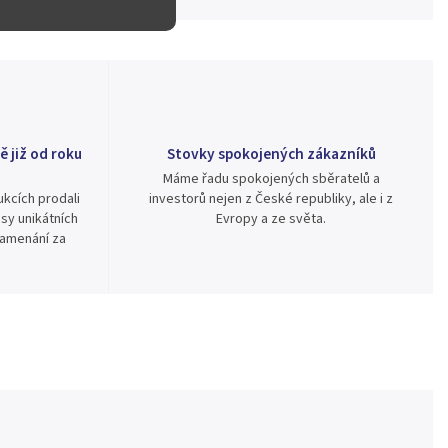
ě již od roku
Stovky spokojených zákazníků
Máme řadu spokojených sběratelů a
kcích prodali
investorů nejen z České republiky, ale i z
sy unikátních
Evropy a ze světa.
namenání za