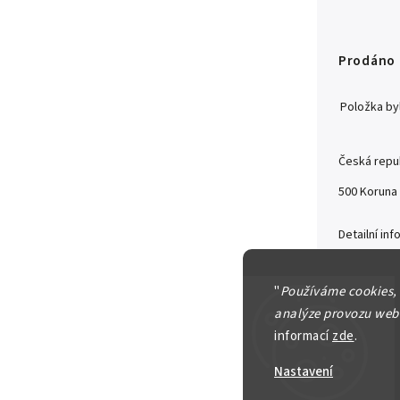
Prodáno
Položka b
Česká repub
500 Koruna
Detailní in
"
Používáme cookies,
analýze provozu webu
Zeptat se
informací
zde
.
Nastavení
750 Kč