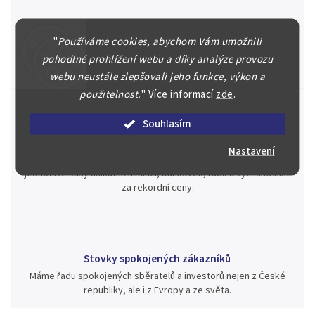
Špičkové služby za nejlepší ceny
"
Používáme cookies, abychom Vám umožnili
Náš kolektiv specialistů a znalců se Vám bude plně věnovat.
Posoudíme kvalitu a pravost Vašeho materiálu, prodáme v naší
pohodlné prohlížení webu a díky analýze provozu
aukci nebo Vám poradíme kam investovat.
webu neustále zlepšovali jeho funkce, výkon a
použitelnost.
"
Více informací
zde
.
Souhlasím
Jsme zde pro Vás nepřetržitě již od roku 2000
Nastavení
Během té doby jsme v našich aukcích prodali významné sbírky i
jednotlivé kusy unikátních mincí, bankovek, řádů a vyznamenání
za rekordní ceny.
Stovky spokojených zákazníků
Máme řadu spokojených sběratelů a investorů nejen z České
republiky, ale i z Evropy a ze světa.