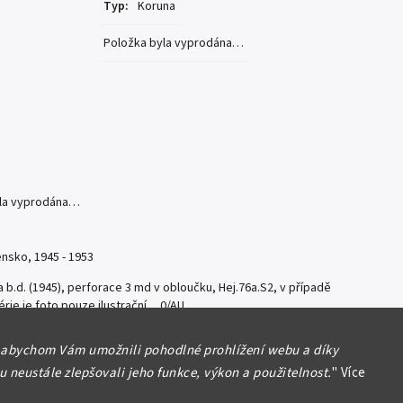
Typ
:
Koruna
Položka byla vyprodána…
yla vyprodána…
nsko, 1945 - 1953
 b.d. (1945), perforace 3 md v obloučku, Hej.76a.S2, v případě
érie je foto pouze ilustrační 0/AU
formace
 abychom Vám umožnili pohodlné prohlížení webu a díky
 neustále zlepšovali jeho funkce, výkon a použitelnost.
"
Více