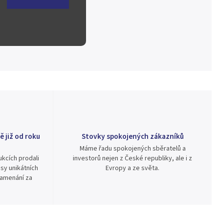
ě již od roku
Stovky spokojených zákazníků
Máme řadu spokojených sběratelů a
kcích prodali
investorů nejen z České republiky, ale i z
sy unikátních
Evropy a ze světa.
namenání za