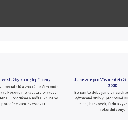
Hlídat
Sdílet
ové služby za nejlepší ceny
Jsme zde pro Vás nepřetržit
2000
v specialistů a znalců se Vám bude
vat. Posoudíme kvalitu a pravost
Během té doby jsme v našich au
eriálu, prodáme v naší aukci nebo
významné sbírky i jednotlivé ku
 poradíme kam investovat.
mincí, bankovek, řádů a vyz
rekordní ceny.