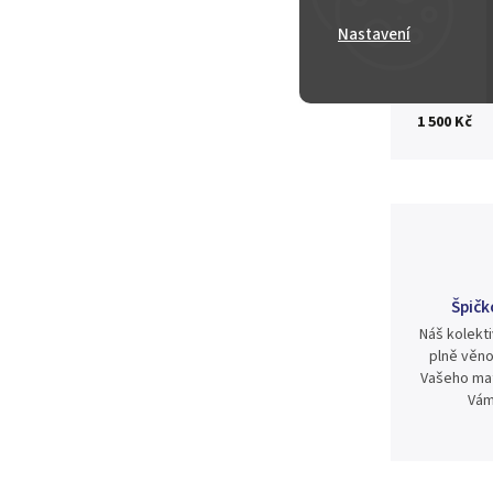
Nastavení
Zeptat se
1 500 Kč
Špičk
Náš kolekti
plně věno
Vašeho mat
Vám