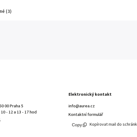
é (3)
Elektronický kontakt
50 00 Praha 5
info@aurea.cz
10 - 12 a 13 - 17 hod
Kontaktní formulář
ě
Kopírovat mail do schrán