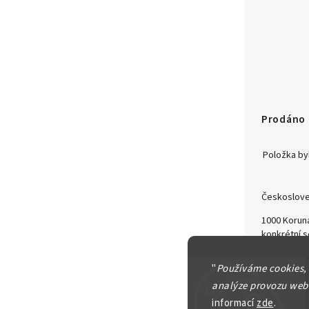
Prodáno
Položka b
Českoslove
1000 Koruna
konkrétní s
Detailní in
"
Používáme cookies,
analýze provozu webu
informací
zde
.