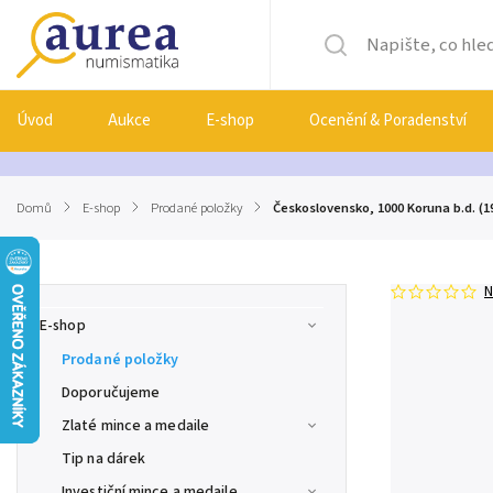
Úvod
Aukce
E-shop
Ocenění & Poradenství
Domů
/
E-shop
/
Prodané položky
/
Československo, 1000 Koruna b.d. (1
N
E-shop
Prodané položky
Doporučujeme
Zlaté mince a medaile
Tip na dárek
Investiční mince a medaile