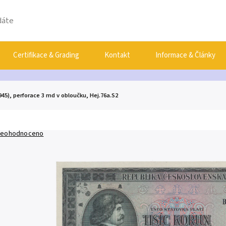
Certifikace & Grading
Kontakt
Informace & Články
945), perforace 3 md v obloučku, Hej.76a.S2
eohodnoceno