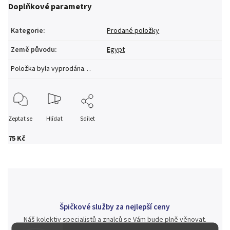
Doplňkové parametry
Kategorie
:
Prodané položky
Země původu
:
Egypt
Položka byla vyprodána…
Zeptat se
Hlídat
Sdílet
75 Kč
Špičkové služby za nejlepší ceny
Náš kolektiv specialistů a znalců se Vám bude plně věnovat.
Posoudíme kvalitu a pravost Vašeho materiálu, prodáme v naší