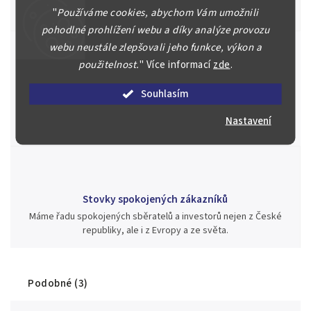
"
Používáme cookies, abychom Vám umožnili
aukci nebo Vám poradíme kam investovat.
pohodlné prohlížení webu a díky analýze provozu
webu neustále zlepšovali jeho funkce, výkon a
použitelnost.
"
Více informací
zde
.
Jsme zde pro Vás nepřetržitě již od roku 2000
Souhlasím
Během té doby jsme v našich aukcích prodali významné sbírky i
jednotlivé kusy unikátních mincí, bankovek, řádů a vyznamenání
Nastavení
za rekordní ceny.
Stovky spokojených zákazníků
Máme řadu spokojených sběratelů a investorů nejen z České
republiky, ale i z Evropy a ze světa.
Podobné (3)