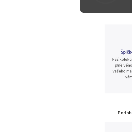
700 Kč
Špičk
Náš kolekti
plně věno
Vašeho mat
Vám
Podobn