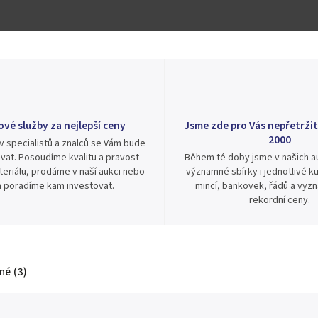
ové služby za nejlepší ceny
Jsme zde pro Vás nepřetržit
2000
v specialistů a znalců se Vám bude
vat. Posoudíme kvalitu a pravost
Během té doby jsme v našich au
eriálu, prodáme v naší aukci nebo
významné sbírky i jednotlivé ku
 poradíme kam investovat.
mincí, bankovek, řádů a vyz
rekordní ceny.
é (3)