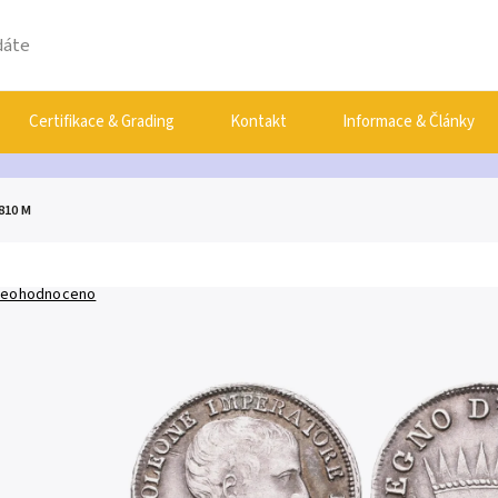
Certifikace & Grading
Kontakt
Informace & Články
1810 M
eohodnoceno