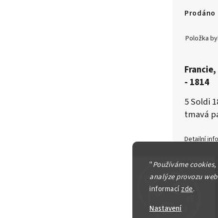
Prodáno
Položka b
Francie,
- 1814
5 Soldi 
tmavá pa
Detailní in
"
Používáme cookies,
analýze provozu webu
informací
zde
.
Zeptat se
Nastavení