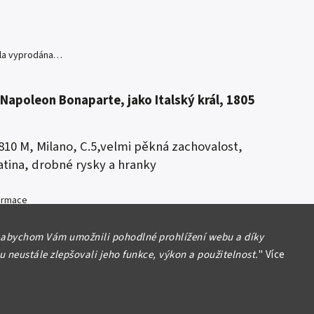
yla vyprodána…
 Napoleon Bonaparte, jako Italský král, 1805
1810 M, Milano, C.5,velmi pěkná zachovalost,
tina, drobné rysky a hranky
formace
 abychom Vám umožnili pohodlné prohlížení webu a díky
 neustále zlepšovali jeho funkce, výkon a použitelnost.
"
Více
Hlídat
Sdílet