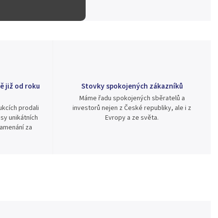
ě již od roku
Stovky spokojených zákazníků
Máme řadu spokojených sběratelů a
kcích prodali
investorů nejen z České republiky, ale i z
sy unikátních
Evropy a ze světa.
namenání za