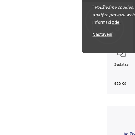
10 Pesos
"
Používáme cookies,
analýze provozu webu
Ag 0,999
informací
zde
.
Detailní in
Nastavení
Zeptat se
920 Kč
Špičk