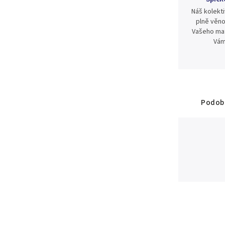
Náš kolekti
plně věno
Vašeho mat
Vám
Podobn