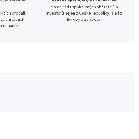
Máme řadu spokojených sběratelů a
kcích prodali
investorů nejen z České republiky, ale i z
sy unikátních
Evropy a ze světa.
namenání za