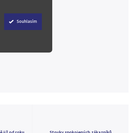
Souhlasím
ě již od roku
Stovky spokojených zákazníků