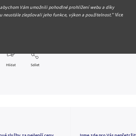
 1997 - 150. výročí – Hamburk America Line
 abychom Vám umožnili pohodlné prohlížení webu a díky
 neustále zlepšovali jeho funkce, výkon a použitelnost.
"
Více
, 34,5 mm (15 g), Proof
formace
Hlídat
Sdílet
ové služby za nejlepší ceny
Jsme zde pro Vás nepřetržit