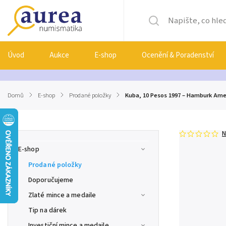
Úvod
Aukce
E-shop
Ocenění & Poradenství
Domů
/
E-shop
/
Prodané položky
/
Kuba, 10 Pesos 1997 – Hamburk Amer
N
E-shop
Prodané položky
Doporučujeme
Zlaté mince a medaile
Tip na dárek
Investiční mince a medaile