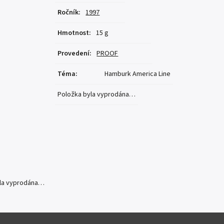
Ročník
:
1997
Hmotnost
:
15 g
Provedení
:
PROOF
Téma
:
Hamburk America Line
Položka byla vyprodána…
yla vyprodána…