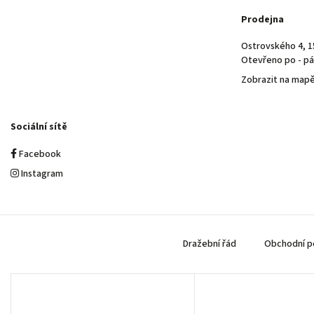
Prodejna
Ostrovského 4, 1
Otevřeno po - pá 
Zobrazit na map
Sociální sítě
Facebook
Instagram
Dražební řád
Obchodní p