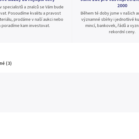
2000
v specialistů a znalců se Vám bude
vat. Posoudíme kvalitu a pravost
Během té doby jsme v našich au
eriálu, prodáme v naší aukci nebo
významné sbírky i jednotlivé ku
 poradíme kam investovat.
mincí, bankovek, řádů a vyz
rekordní ceny.
é (3)