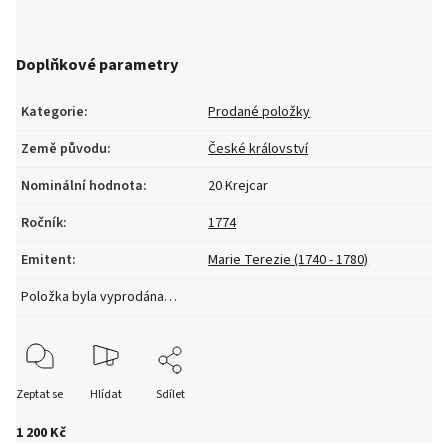
Doplňkové parametry
Kategorie
:
Prodané položky
Země původu
:
České království
Nominální hodnota
:
20 Krejcar
Ročník
:
1774
Emitent
:
Marie Terezie (1740 - 1780)
Položka byla vyprodána…
Zeptat se
Hlídat
Sdílet
1 200 Kč