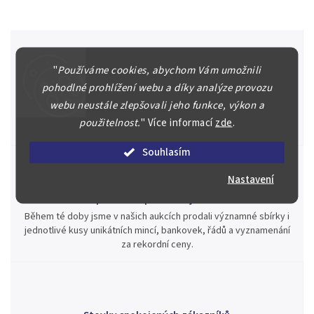
"
Používáme cookies, abychom Vám umožnili
Špičkové služby za nejlepší ceny
pohodlné prohlížení webu a díky analýze provozu
Náš kolektiv specialistů a znalců se Vám bude plně věnovat.
webu neustále zlepšovali jeho funkce, výkon a
Posoudíme kvalitu a pravost Vašeho materiálu, prodáme v naší
použitelnost.
"
Více informací
zde
.
aukci nebo Vám poradíme kam investovat.
Souhlasím
Nastavení
Jsme zde pro Vás nepřetržitě již od roku 2000
Během té doby jsme v našich aukcích prodali významné sbírky i
jednotlivé kusy unikátních mincí, bankovek, řádů a vyznamenání
za rekordní ceny.