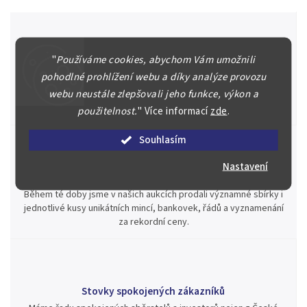
"
Používáme cookies, abychom Vám umožnili
Špičkové služby za nejlepší ceny
pohodlné prohlížení webu a díky analýze provozu
Náš kolektiv specialistů a znalců se Vám bude plně věnovat.
webu neustále zlepšovali jeho funkce, výkon a
Posoudíme kvalitu a pravost Vašeho materiálu, prodáme v naší
aukci nebo Vám poradíme kam investovat.
použitelnost.
"
Více informací
zde
.
Souhlasím
Nastavení
Jsme zde pro Vás nepřetržitě již od roku 2000
Během té doby jsme v našich aukcích prodali významné sbírky i
jednotlivé kusy unikátních mincí, bankovek, řádů a vyznamenání
za rekordní ceny.
Stovky spokojených zákazníků