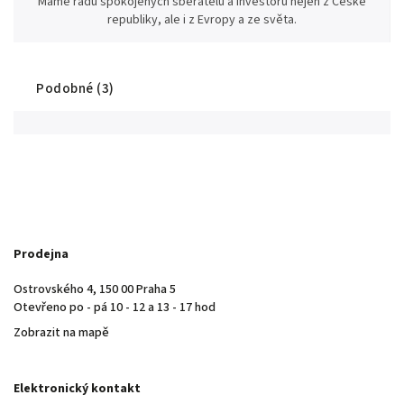
Máme řadu spokojených sběratelů a investorů nejen z České
republiky, ale i z Evropy a ze světa.
Podobné (3)
Prodejna
Ostrovského 4, 150 00 Praha 5
Otevřeno po - pá 10 - 12 a 13 - 17 hod
Zobrazit na mapě
Elektronický kontakt