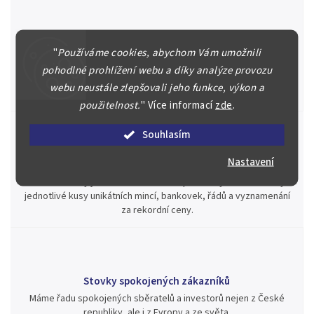
Špičkové služby za nejlepší ceny
"
Používáme cookies, abychom Vám umožnili
Náš kolektiv specialistů a znalců se Vám bude plně věnovat.
pohodlné prohlížení webu a díky analýze provozu
Posoudíme kvalitu a pravost Vašeho materiálu, prodáme v naší
webu neustále zlepšovali jeho funkce, výkon a
aukci nebo Vám poradíme kam investovat.
použitelnost.
"
Více informací
zde
.
Souhlasím
Nastavení
Jsme zde pro Vás nepřetržitě již od roku 2000
Během té doby jsme v našich aukcích prodali významné sbírky i
jednotlivé kusy unikátních mincí, bankovek, řádů a vyznamenání
za rekordní ceny.
Stovky spokojených zákazníků
Máme řadu spokojených sběratelů a investorů nejen z České
republiky, ale i z Evropy a ze světa.