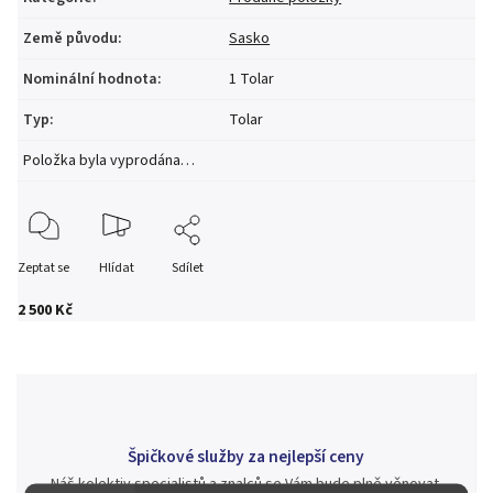
Země původu
:
Sasko
Nominální hodnota
:
1 Tolar
Typ
:
Tolar
Položka byla vyprodána…
Zeptat se
Hlídat
Sdílet
2 500 Kč
Špičkové služby za nejlepší ceny
Náš kolektiv specialistů a znalců se Vám bude plně věnovat.