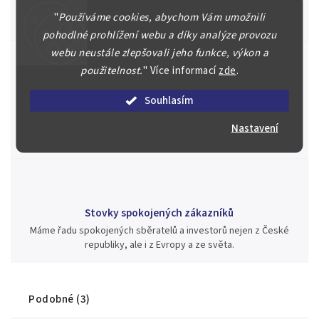
Posoudíme kvalitu a pravost Vašeho materiálu, prodáme v naší
"
Používáme cookies, abychom Vám umožnili
aukci nebo Vám poradíme kam investovat.
pohodlné prohlížení webu a díky analýze provozu
webu neustále zlepšovali jeho funkce, výkon a
použitelnost.
"
Více informací
zde
.
Jsme zde pro Vás nepřetržitě již od roku 2000
Souhlasím
Během té doby jsme v našich aukcích prodali významné sbírky i
jednotlivé kusy unikátních mincí, bankovek, řádů a vyznamenání
Nastavení
za rekordní ceny.
Stovky spokojených zákazníků
Máme řadu spokojených sběratelů a investorů nejen z České
republiky, ale i z Evropy a ze světa.
Podobné (3)