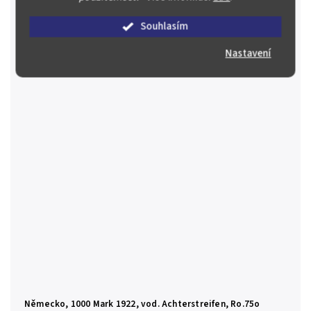
číslovače je foto pouze ilustrační 0/AU
80 Kč
Souhlasím
Skladem
(4 ks)
Nastavení
Do košíku
Německo, 1000 Mark 1922, vod. Achterstreifen, Ro.75o