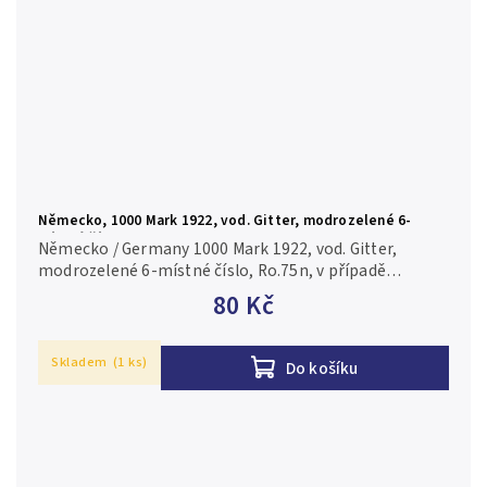
Německo, 1000 Mark 1922, vod. Gitter, modrozelené 6-
místné číslo, Ro.75n
Německo / Germany 1000 Mark 1922, vod. Gitter,
modrozelené 6-místné číslo, Ro.75n, v případě
konkrétní firmy nebo číslovače je foto pouze
80 Kč
ilustrační 2/VF
Skladem
(1 ks)
Do košíku