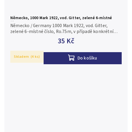
Německo, 1000 Mark 1922, vod. Gitter, zelené 6-místné
číslo, Ro.75m
Německo / Germany 1000 Mark 1922, vod. Gitter,
zelené 6-místné číslo, Ro.75m, v případě konkrétní
firmy nebo číslovače je foto pouze ilustrační 1/XF
35 Kč
Skladem
(4 ks)
Do košíku