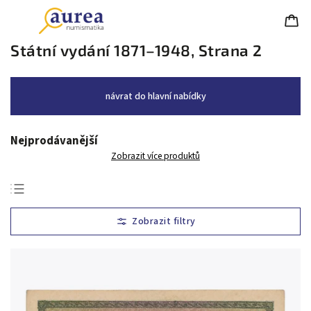
Státní vydání 1871–1948
, Strana 2
návrat do hlavní nabídky
Nejprodávanější
Zobrazit více produktů
Nejlevnější
Nejdražší
Nejprodávanější
Abecedně
Chronologicky