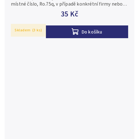
místné číslo, Ro.75q, v případě konkrétní firmy nebo
číslovače je foto pouze ilustrační 1/XF
35 Kč
Skladem
(3 ks)
Do košíku