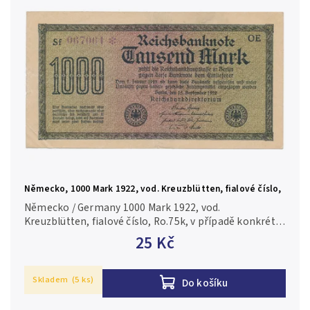
Německo, 1000 Mark 1922, vod. Kreuzblütten, fialové číslo,
Ro.75k
Německo / Germany 1000 Mark 1922, vod.
Kreuzblütten, fialové číslo, Ro.75k, v případě konkrétní
firmy nebo číslovače je foto pouze ilustrační 1-2/XF-
25 Kč
VF
Skladem
(5 ks)
Do košíku