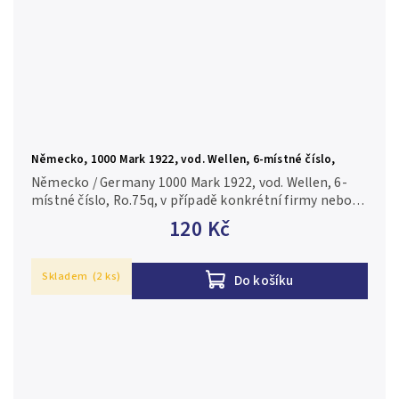
Německo, 1000 Mark 1922, vod. Wellen, 6-místné číslo,
Ro.75q
Německo / Germany 1000 Mark 1922, vod. Wellen, 6-
místné číslo, Ro.75q, v případě konkrétní firmy nebo
číslovače je foto pouze ilustrační N/UNC
120 Kč
Skladem
(2 ks)
Do košíku