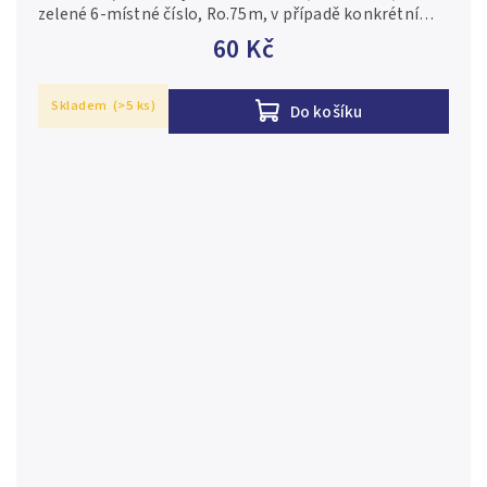
zelené 6-místné číslo, Ro.75m, v případě konkrétní
firmy nebo číslovače je foto pouze ilustrační 0-/AU-
60 Kč
Skladem
(>5 ks)
Do košíku