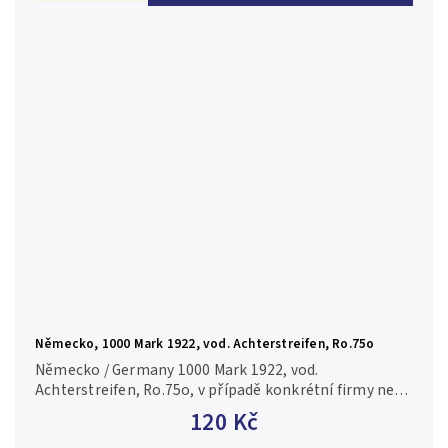
Německo, 1000 Mark 1922, vod. Achterstreifen, Ro.75o
Německo / Germany 1000 Mark 1922, vod.
Achterstreifen, Ro.75o, v případě konkrétní firmy nebo
číslovače je foto pouze ilustrační N-0/UNC-AU
120 Kč