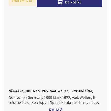
Skladem
(2 ks)
Do košíku
Německo, 1000 Mark 1922, vod. Wellen, 6-místné číslo,
Ro.75q
Německo / Germany 1000 Mark 1922, vod. Wellen, 6-
místné číslo, Ro.75q, v případě konkrétní firmy nebo
číslovače je foto pouze ilustrační 1+/XF+
50 Kč