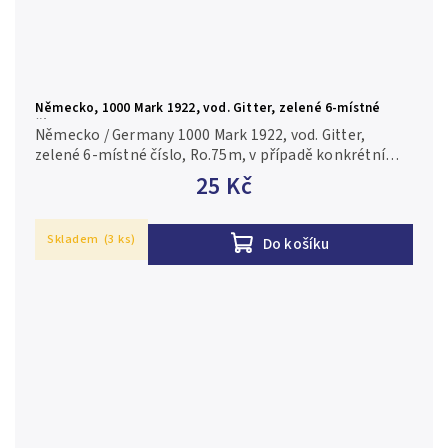
Německo, 1000 Mark 1922, vod. Gitter, zelené 6-místné
číslo, Ro.75m
Německo / Germany 1000 Mark 1922, vod. Gitter,
zelené 6-místné číslo, Ro.75m, v případě konkrétní
firmy nebo číslovače je foto pouze ilustrační 1-2/XF-
25 Kč
VF
Skladem
(3 ks)
Do košíku