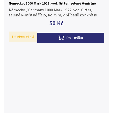
Německo, 1000 Mark 1922, vod. Gitter, zelené 6-místné
číslo, Ro.75m
Německo / Germany 1000 Mark 1922, vod. Gitter,
zelené 6-místné číslo, Ro.75m, v případě konkrétní
firmy nebo číslovače je foto pouze ilustrační 1+/XF+
50 Kč
Skladem
(4 ks)
Do košíku