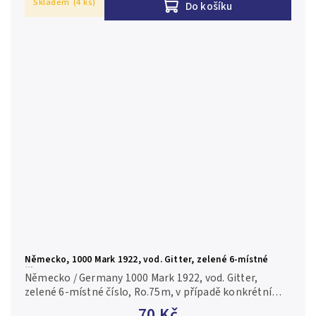
Skladem
(4 ks)
Do košíku
Německo, 1000 Mark 1922, vod. Gitter, zelené 6-místné
číslo, Ro.75m
Německo / Germany 1000 Mark 1922, vod. Gitter,
zelené 6-místné číslo, Ro.75m, v případě konkrétní
firmy nebo číslovače je foto pouze ilustrační 0/AU
70 Kč