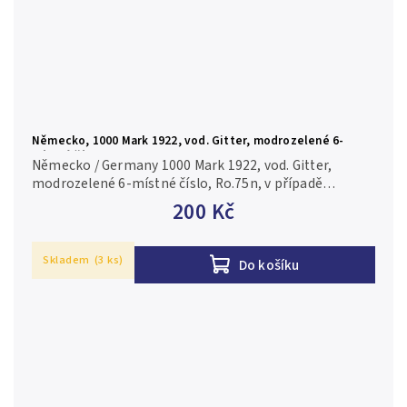
Německo, 1000 Mark 1922, vod. Gitter, modrozelené 6-
místné číslo, Ro.75n
Německo / Germany 1000 Mark 1922, vod. Gitter,
modrozelené 6-místné číslo, Ro.75n, v případě
konkrétní firmy nebo číslovače je foto pouze
200 Kč
ilustrační 1/XF
Skladem
(3 ks)
Do košíku