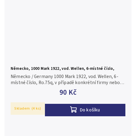
Německo, 1000 Mark 1922, vod. Wellen, 6-místné číslo,
Ro.75q
Německo / Germany 1000 Mark 1922, vod. Wellen, 6-
místné číslo, Ro.75q, v případě konkrétní firmy nebo
číslovače je foto pouze ilustrační N-0/UNC-AU
90 Kč
Skladem
(4 ks)
Do košíku