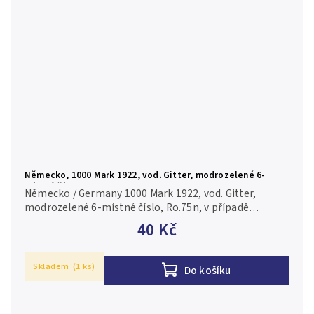
Německo, 1000 Mark 1922, vod. Gitter, modrozelené 6-
místné číslo, Ro.75n
Německo / Germany 1000 Mark 1922, vod. Gitter,
modrozelené 6-místné číslo, Ro.75n, v případě
konkrétní firmy nebo číslovače je foto pouze
40 Kč
ilustrační 2-/F
Skladem
(1 ks)
Do košíku