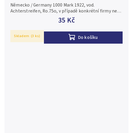
Německo / Germany 1000 Mark 1922, vod.
Achterstreifen, Ro.75o, v případě konkrétní firmy nebo
číslovače je foto pouze ilustrační 1+/XF+
35 Kč
Skladem
(3 ks)
Do košíku