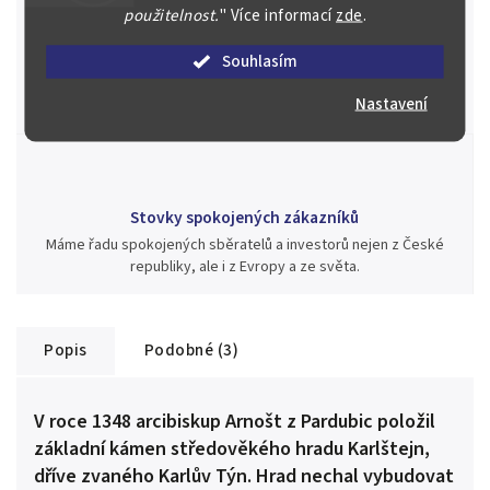
použitelnost.
"
Více informací
zde
.
Jsme zde pro Vás nepřetržitě již od roku 2000
Souhlasím
Během té doby jsme v našich aukcích prodali významné sbírky i
jednotlivé kusy unikátních mincí, bankovek, řádů a vyznamenání
Nastavení
za rekordní ceny.
Stovky spokojených zákazníků
Máme řadu spokojených sběratelů a investorů nejen z České
republiky, ale i z Evropy a ze světa.
Popis
Podobné (3)
V roce 1348 arcibiskup Arnošt z Pardubic položil
základní kámen středověkého hradu Karlštejn,
dříve zvaného Karlův Týn. Hrad nechal vybudovat