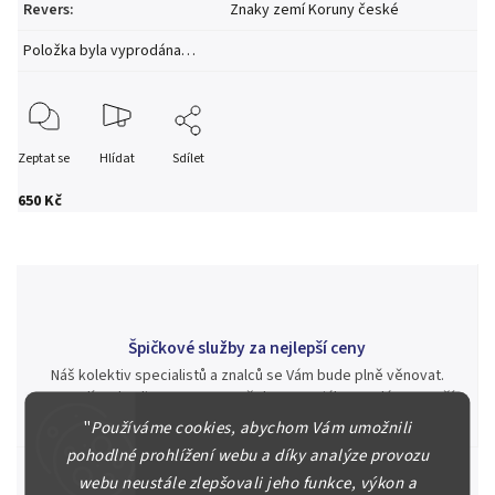
Revers
:
Znaky zemí Koruny české
Položka byla vyprodána…
Zeptat se
Hlídat
Sdílet
650 Kč
Špičkové služby za nejlepší ceny
Náš kolektiv specialistů a znalců se Vám bude plně věnovat.
Posoudíme kvalitu a pravost Vašeho materiálu, prodáme v naší
aukci nebo Vám poradíme kam investovat.
"
Používáme cookies, abychom Vám umožnili
pohodlné prohlížení webu a díky analýze provozu
webu neustále zlepšovali jeho funkce, výkon a