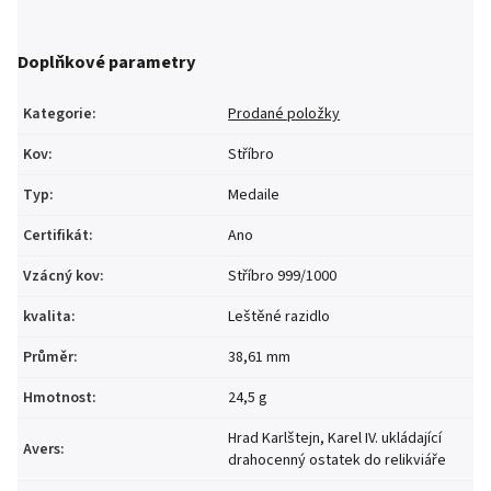
Doplňkové parametry
Kategorie
:
Prodané položky
Kov
:
Stříbro
Typ
:
Medaile
Certifikát
:
Ano
Vzácný kov
:
Stříbro 999/1000
kvalita
:
Leštěné razidlo
Průměr
:
38,61 mm
Hmotnost
:
24,5 g
Hrad Karlštejn, Karel IV. ukládající
Avers
:
drahocenný ostatek do relikviáře