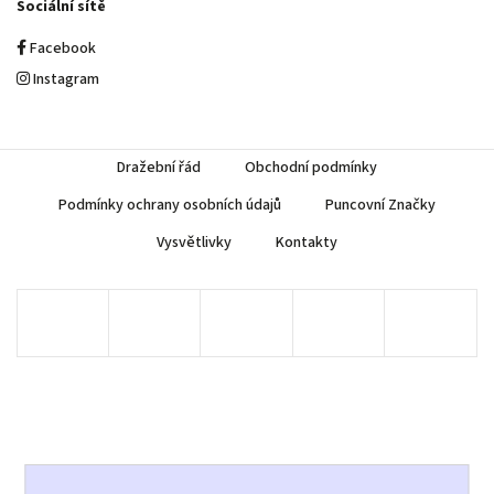
Sociální sítě
Facebook
Instagram
Dražební řád
Obchodní podmínky
Podmínky ochrany osobních údajů
Puncovní Značky
Vysvětlivky
Kontakty
Copyright 2026
AUREA Numismatika
. Všechna práva vyhrazena.
Upravit nastavení cookies