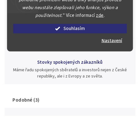
webu neustále zlepšovali jeho funkce, výkon a
Jsme zde pro Vás nepřetržitě již od roku 2000
použitelnost.
"
Více informací
zde
.
Během té doby jsme v našich aukcích prodali významné sbírky i
jednotlivé kusy unikátních mincí, bankovek, řádů a vyznamenání
Souhlasím
za rekordní ceny.
Nastavení
Stovky spokojených zákazníků
Máme řadu spokojených sběratelů a investorů nejen z České
republiky, ale i z Evropy a ze světa.
Podobné (3)