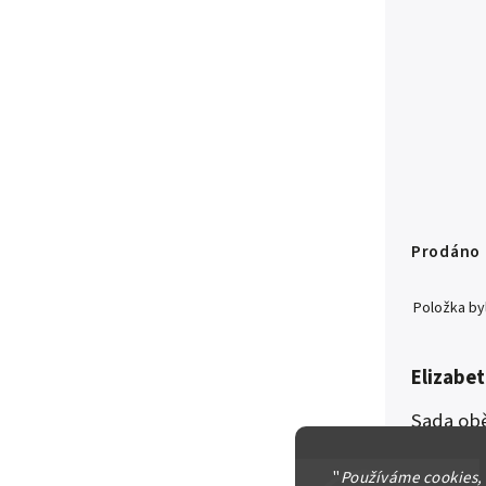
Prodáno
Položka b
Elizabeth
Sada obě
1/2 až 5
etue, ce
"
Používáme cookies,