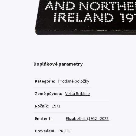
Doplňkové parametry
Kategorie
:
Prodané položky
Země původu
:
Velká Británie
Ročník
:
1971
Emitent
:
Elizabeth II. (1952 - 2022)
Provedení
:
PROOF