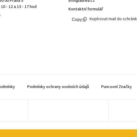
50 00 Praha 5
info@aurea.cz
10 - 12 a 13 - 17 hod
Kontaktní formulář
ě
Kopírovat mail do schrán
odmínky
Podmínky ochrany osobních údajů
Puncovní Značky