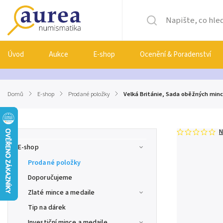
Úvod
Aukce
E-shop
Ocenění & Poradenství
Domů
/
E-shop
/
Prodané položky
/
Velká Británie, Sada oběžných minc
N
E-shop
Prodané položky
Doporučujeme
Zlaté mince a medaile
Tip na dárek
Investiční mince a medaile