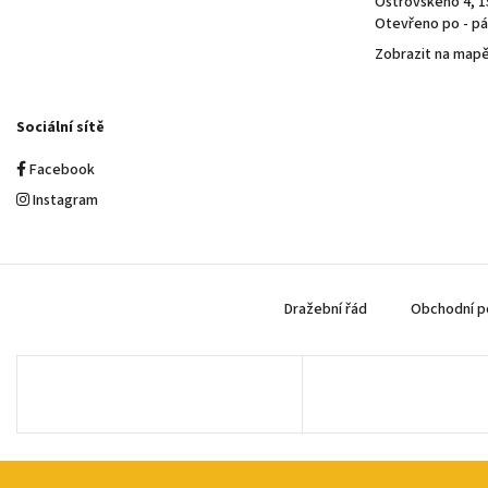
Ostrovského 4, 1
Otevřeno po - pá 
Zobrazit na map
Sociální sítě
Facebook
Instagram
Dražební řád
Obchodní p