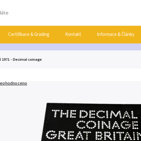
Certifikace & Grading
Kontakt
Informace & Články
í 1971 - Decimal coinage
eohodnoceno