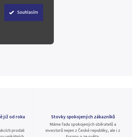
Souhlasím
ě již od roku
Stovky spokojených zákazníků
Máme řadu spokojených sběratelů a
kcích prodali
investorů nejen z České republiky, ale i z
sy unikátních
Evropy a ze světa.