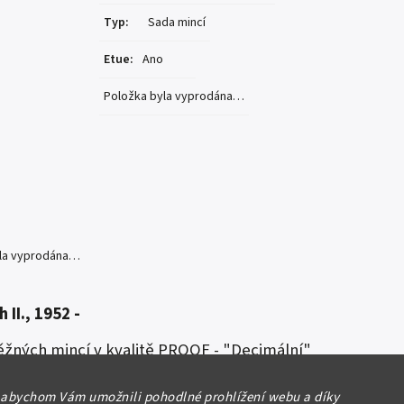
Typ
:
Sada mincí
Etue
:
Ano
Položka byla vyprodána…
yla vyprodána…
 II., 1952 -
žných mincí v kvalitě PROOF - "Decimální"
0 Pence + pamětní žeton, papírový přebal,
lkem 7 ks
 abychom Vám umožnili pohodlné prohlížení webu a díky