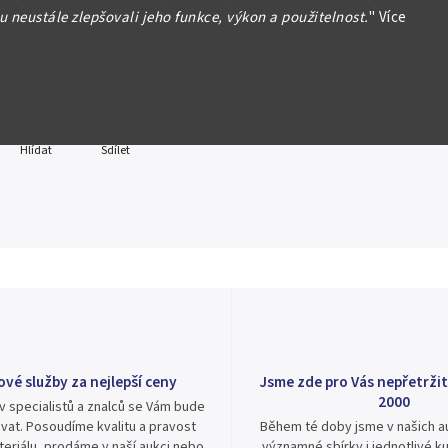
 neustále zlepšovali jeho funkce, výkon a použitelnost.
"
Více
formace
Hlídat
Sdílet
ové služby za nejlepší ceny
Jsme zde pro Vás nepřetržit
2000
v specialistů a znalců se Vám bude
vat. Posoudíme kvalitu a pravost
Během té doby jsme v našich au
eriálu, prodáme v naší aukci nebo
významné sbírky i jednotlivé ku