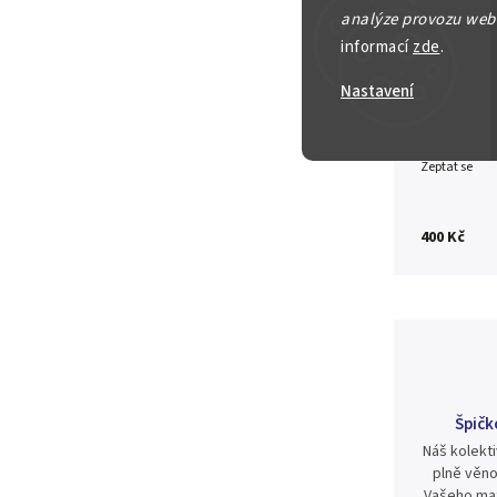
analýze provozu webu
informací
zde
.
Detailní in
Nastavení
Zeptat se
400 Kč
Špičk
Náš kolekti
plně věno
Vašeho mat