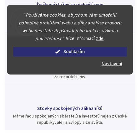
Špičkové služby za nejlepší ceny
Náš kolektiv specialistů a znalců se Vám bude plně věnovat.
"
Používáme cookies, abychom Vám umožnili
Posoudíme kvalitu a pravost Vašeho materiálu, prodáme v naší
pohodlné prohlížení webu a díky analýze provozu
aukci nebo Vám poradíme kam investovat.
webu neustále zlepšovali jeho funkce, výkon a
použitelnost.
"
Více informací
zde
.
Souhlasím
Jsme zde pro Vás nepřetržitě již od roku 2000
Nastavení
Během té doby jsme v našich aukcích prodali významné sbírky i
jednotlivé kusy unikátních mincí, bankovek, řádů a vyznamenání
za rekordní ceny.
Stovky spokojených zákazníků
Máme řadu spokojených sběratelů a investorů nejen z České
republiky, ale i z Evropy a ze světa.