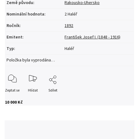
Země původu
:
Rakousko-Uhersko
Nominální hodnota
:
2 Haléř
Ročník
:
1892
Emitent
:
František Josef I. (1848 - 1916)
Typ
:
Haléř
Položka byla vyprodána…
Zeptat se
Hlídat
Sdílet
10 000 Kč