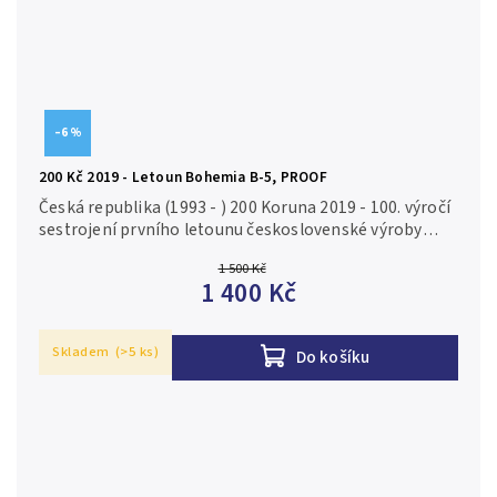
–6 %
200 Kč 2019 - Letoun Bohemia B-5, PROOF
Česká republika (1993 - ) 200 Koruna 2019 - 100. výročí
sestrojení prvního letounu československé výroby
Bohemia B-5, autor Zbyněk Fojtů, Aurea C222, etue,
1 500 Kč
certifikát, PROOF...
1 400 Kč
Skladem
(>5 ks)
Do košíku