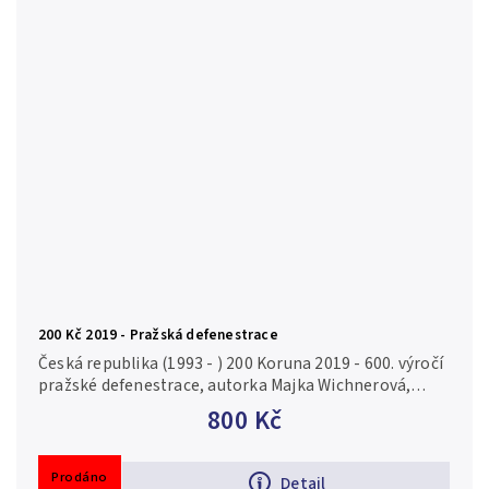
200 Kč 2019 - Pražská defenestrace
Česká republika (1993 - ) 200 Koruna 2019 - 600. výročí
pražské defenestrace, autorka Majka Wichnerová,
Aurea C224 kapsle, certifikát, běžná kvalita Ag 0,925,
800 Kč
31 mm (13 g),...
Prodáno
Detail