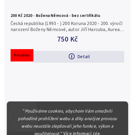
200 Kč 2020 - Božena Němcová - bez certifikátu
Česká republika (1993 - ) 200 Koruna 2020 - 200. výročí
narození Boženy Němcové, autor Jiří Harcuba, Aurea
C226, kapsle, bez certifikátu, běžná kvalita Ag 0,925,
750 Kč
31 mm (13 g),...
Prodáno
Detail
"
Používáme cookies, abychom Vám umožnili
pohodlné prohlížení webu a díky analýze provozu
webu neustále zlepšovali jeho funkce, výkon a
použitelnost.
"
Více informací
zde
.