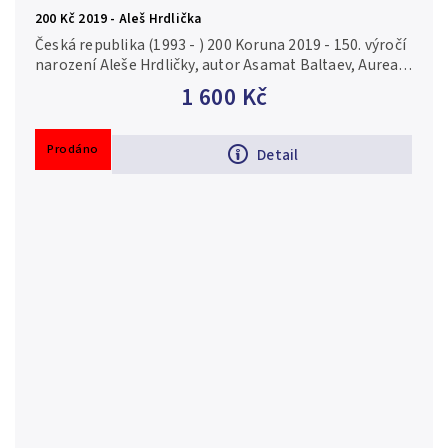
200 Kč 2019 - Aleš Hrdlička
Česká republika (1993 - ) 200 Koruna 2019 - 150. výročí
narození Aleše Hrdličky, autor Asamat Baltaev, Aurea
C221, kapsle, certifikát, běžná kvalita Ag 0,925, 31 mm
1 600 Kč
(13 g),...
Prodáno
Detail