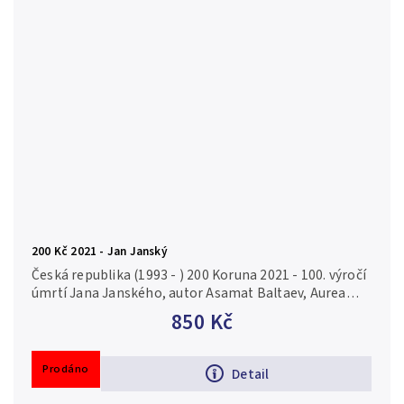
200 Kč 2021 - Jan Janský
Česká republika (1993 - ) 200 Koruna 2021 - 100. výročí
úmrtí Jana Janského, autor Asamat Baltaev, Aurea
C232, kapsle, certifikát, běžná kvalita Ag 0,925, 31 mm
850 Kč
(13 g), raženo...
Prodáno
Detail