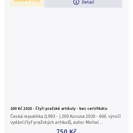
Skladem
(2 ks)
Detail
200 Kč 2020 - Čtyři pražské artikuly - bez certifikátu
Česká republika (1993 - ) 200 Koruna 2020 - 600. výročí
vydání čtyř pražských artikulů, autor Michal
Vitanovský, Aurea C229, kapsle, bez certifikátu, běžná
750 Kč