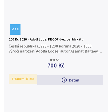
–17 %
200 Kč 2020 - Adolf Loos, PROOF-bez certifikátu
Česká republika (1993 - ) 200 Koruna 2020 - 1500.
výročí narození Adolfa Loose, autor Asamat Baltaev,
Aurea C230 etue, bez certifikátu, PROOF Ag 0,925, 31
850 Kč
mm (13 g), raženo 5...
700 Kč
Skladem
(3 ks)
Detail