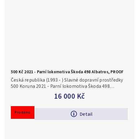
500 Kč 2021 - Parní lokomotiva Škoda 498 Albatros, PROOF
Česká republika (1993 - ) Slavné dopravní prostředky
500 Koruna 2021 - Parní lokomotiva Škoda 498
Albatros, autor Asamat Baltaev, Aurea C231, etue,
16 000 Kč
certifikát, PROOF Ag 0,925...
Prodáno
Detail