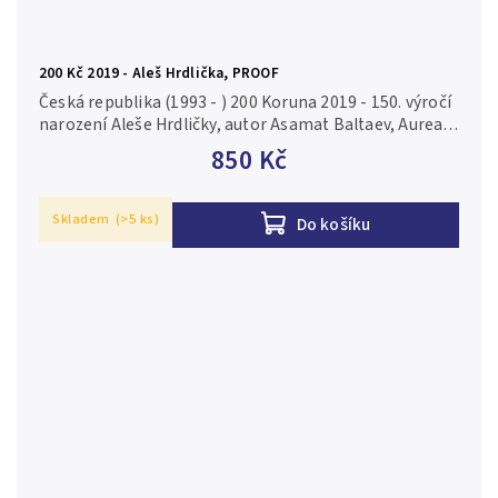
200 Kč 2019 - Aleš Hrdlička, PROOF
Česká republika (1993 - ) 200 Koruna 2019 - 150. výročí
narození Aleše Hrdličky, autor Asamat Baltaev, Aurea
C221, etue, certifikát, PROOF Ag 0,925, 31 mm (13 g),
850 Kč
raženo 4 700...
Skladem
(>5 ks)
Do košíku