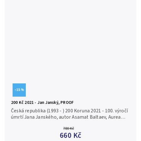
–15 %
200 Kč 2021 - Jan Janský, PROOF
Česká republika (1993 - ) 200 Koruna 2021 - 100. výročí
úmrtí Jana Janského, autor Asamat Baltaev, Aurea
C232, etue, certifikát, PROOF Ag 0,925, 31 mm (13 g),
780 Kč
raženo 5 600 ks...
660 Kč