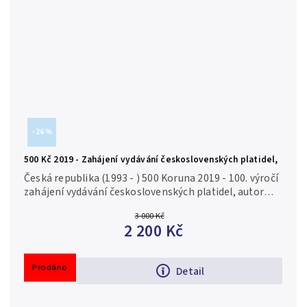
–26 %
500 Kč 2019 - Zahájení vydávání československých platidel,
PROOF
Česká republika (1993 - ) 500 Koruna 2019 - 100. výročí
zahájení vydávání československých platidel, autor
Luboš Charvát, Aurea C223 etue, certifikát, PROOF Ag
3 000 Kč
0,925, 40 mm...
2 200 Kč
Prodáno
Detail