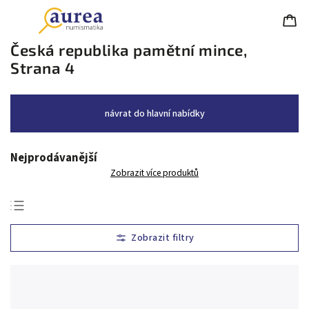
Česká republika pamětní mince
,
Strana 4
návrat do hlavní nabídky
Nejprodávanější
Zobrazit více produktů
Nejlevnější
Nejdražší
Nejprodávanější
Abecedně