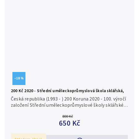
–18 %
200 Kč 2020 - Střední uměleckoprůmyslová škola sklářská,
PROOF
Česká republika (1993 - ) 200 Koruna 2020 - 100. výročí
založení Střední uměleckoprůmyslové školy sklářské v
Železném Brodě, autor Luboš Charvát, Aurea C228,
800 Kč
etue, certifikát,...
650 Kč