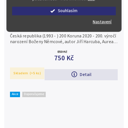
Souhlasím
–11 %
Nastavení
200 Kč 2020 - Božena Němcová, PROOF
Česká republika (1993 - ) 200 Koruna 2020 - 200. výročí
narození Boženy Němcové, autor Jiří Harcuba, Aurea
C226, etue, certifikát, PROOF Ag 0,925, 31 mm (13 g),
850 Kč
raženo 5 600...
750 Kč
Skladem
(>5 ks)
Detail
Akce
Doporučujeme