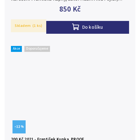
Aurea C233, kapsle, certifikát, běžná kvalita Ag 0,925,
850 Kč
31 mm (13 g),...
Skladem
(1 ks)
Do košíku
Akce
Doporučujeme
–12 %
200 Kč 2021 - František Kupka, PROOF