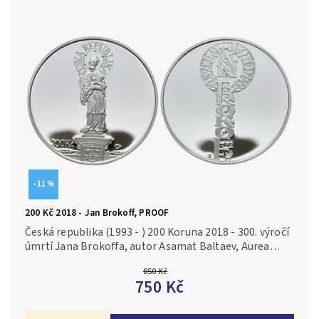
–11 %
200 Kč 2018 - Jan Brokoff, PROOF
Česká republika (1993 - ) 200 Koruna 2018 - 300. výročí
úmrtí Jana Brokoffa, autor Asamat Baltaev, Aurea
C219, etue, certifikát, PROOF Ag 0,925, 31 mm (13 g),
850 Kč
raženo 5 300 ks...
750 Kč