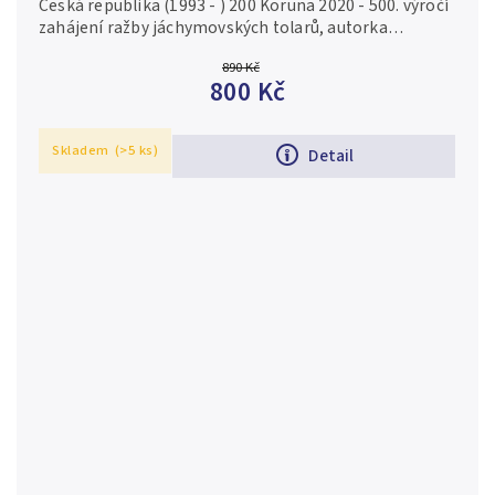
Česká republika (1993 - ) 200 Koruna 2020 - 500. výročí
zahájení ražby jáchymovských tolarů, autorka
Veronika Adamcová, Aurea C225, etue, certifikát,
890 Kč
PROOF Ag 0,925, 31 mm (13...
800 Kč
Skladem
(>5 ks)
Detail