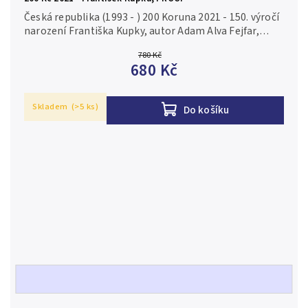
Česká republika (1993 - ) 200 Koruna 2021 - 150. výročí
narození Františka Kupky, autor Adam Alva Fejfar,
Aurea C233, etue, certifikát, PROOF Ag 0,925, 31 mm
780 Kč
(13 g), raženo 5...
680 Kč
Skladem
(>5 ks)
Do košíku