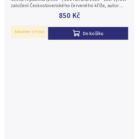
založení Československého červeného kříže, autor
Asamat Baltaev, Aurea C220, etue, certifikát, PROOF Ag
850 Kč
0,925, 31 mm...
Skladem
(>5 ks)
Do košíku