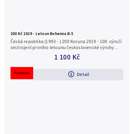
200 Kč 2019 - Letoun Bohemia B-5
Česká republika (1993 - ) 200 Koruna 2019 - 100. výročí
sestrojení prvního letounu československé výroby
Bohemia B-5, autor Zbyněk Fojtů, Aurea C222, kapsle,
1 100 Kč
certifikát, běžná...
Prodáno
Detail