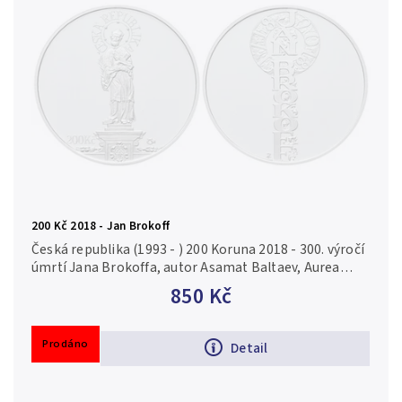
Chronologicky
200 Kč 2018 - Jan Brokoff
Česká republika (1993 - ) 200 Koruna 2018 - 300. výročí
úmrtí Jana Brokoffa, autor Asamat Baltaev, Aurea
C219, kapsle, certifikát, běžná kvalita Ag 0,925, 31 mm
850 Kč
(13 g), raženo...
Prodáno
Detail