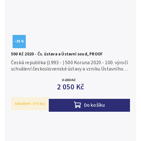
–35 %
500 Kč 2020 - Čs. ústava a Ústavní soud, PROOF
Česká republika (1993 - ) 500 Koruna 2020 - 100. výročí
schválení československé ústavy a vzniku Ústavního
soudu Československé republiky, autor Zbyněk Fojtů,
3 200 Kč
Aurea C227, etue,...
2 050 Kč
Skladem
(>5 ks)
Do košíku