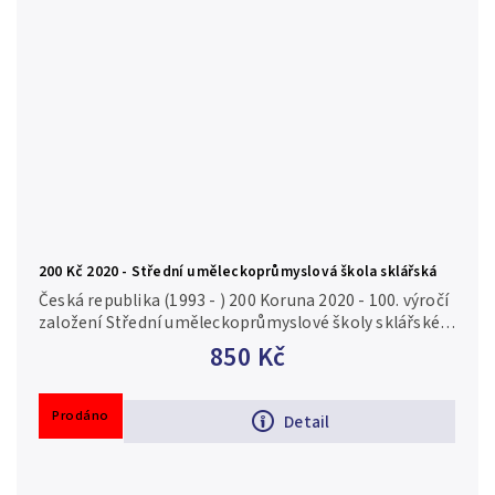
200 Kč 2020 - Střední uměleckoprůmyslová škola sklářská
Česká republika (1993 - ) 200 Koruna 2020 - 100. výročí
založení Střední uměleckoprůmyslové školy sklářské v
Železném Brodě autor Luboš Charvát, Aurea C228,
850 Kč
kapsle,...
Prodáno
Detail