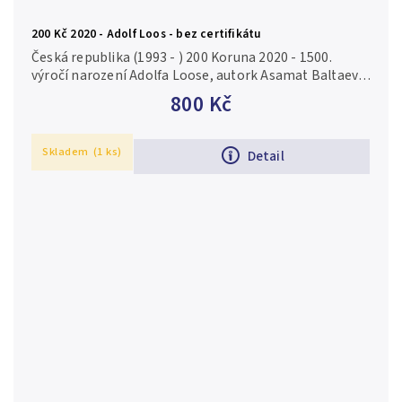
200 Kč 2020 - Adolf Loos - bez certifikátu
Česká republika (1993 - ) 200 Koruna 2020 - 1500.
výročí narození Adolfa Loose, autork Asamat Baltaev,
Aurea C230, kapsle, bez certifikátu, běžná kvalita Ag
800 Kč
0,925, 31 mm (13...
Skladem
(1 ks)
Detail