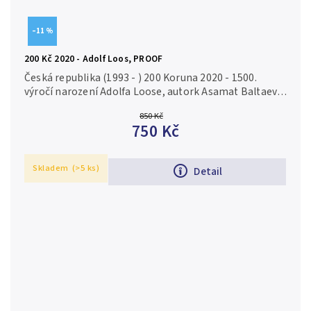
–11 %
200 Kč 2020 - Adolf Loos, PROOF
Česká republika (1993 - ) 200 Koruna 2020 - 1500.
výročí narození Adolfa Loose, autork Asamat Baltaev,
Aurea C230, etue, certifikát, PROOF Ag 0,925, 31 mm
850 Kč
(13 g), raženo 5 600...
750 Kč
Skladem
(>5 ks)
Detail