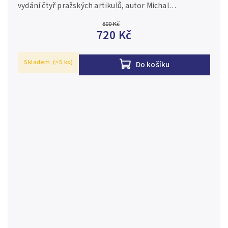
vydání čtyř pražských artikulů, autor Michal
Vitanovský, Aurea C229, etue, certifikát, PROOF Ag
800 Kč
0,925, 31 mm (13 g),...
720 Kč
Skladem
(>5 ks)
Do košíku