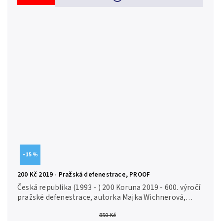
–15 %
200 Kč 2019 - Pražská defenestrace, PROOF
Česká republika (1993 - ) 200 Koruna 2019 - 600. výročí
pražské defenestrace, autorka Majka Wichnerová,
Aurea C224, etue, certifikát, PROOF Ag 0,925, 31 mm
850 Kč
(13 g), raženo 5...